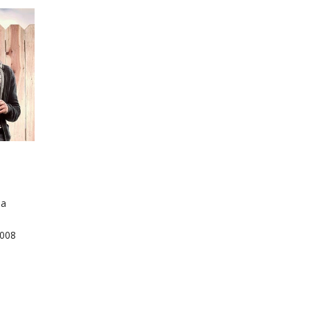
na
,
2008