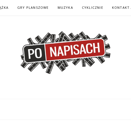
ĄŻKA
GRY PLANSZOWE
MUZYKA
CYKLICZNIE
KONTAKT 
H – KOMIKS – KSI