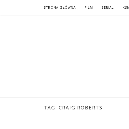
Skip
STRONA GŁÓWNA
FILM
SERIAL
KSI
to
content
PO NAPISAC
KOMIKS – KSIĄŻKA – KINO
TAG:
CRAIG ROBERTS