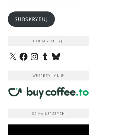
e-
mail
SUBSKRYBUJ
DOŁĄCZ TUTAJ!
X
Facebook
Instagram
Tumblr
Bluesky
WESPRZYJ MNIE!
30 NAJLEPSZYCH
Odtwarzacz
video