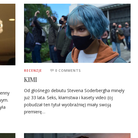
0 COMMENTS
RECENZJE
KIMI
Od głośnego debiutu Stevena Soderbergha minęły
Jenny
już 33 lata. Seks, kłamstwa i kasety video (oj
wym.
pobudzał ten tytuł wyobraźnię) miały swoją
yła
premierę…