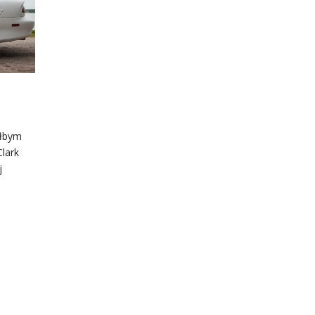
ałbym
Clark
j