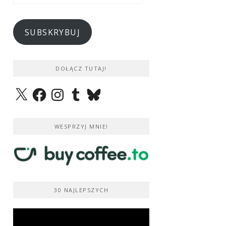
e-
mail
SUBSKRYBUJ
DOŁĄCZ TUTAJ!
X
Facebook
Instagram
Tumblr
Bluesky
WESPRZYJ MNIE!
30 NAJLEPSZYCH
Odtwarzacz
video