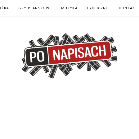
ĄŻKA
GRY PLANSZOWE
MUZYKA
CYKLICZNIE
KONTAKT 
H – KOMIKS – KSI