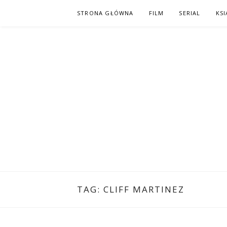
Skip
STRONA GŁÓWNA
FILM
SERIAL
KSI
to
content
PO NAPISAC
KOMIKS – KSIĄŻKA – KINO
TAG:
CLIFF MARTINEZ