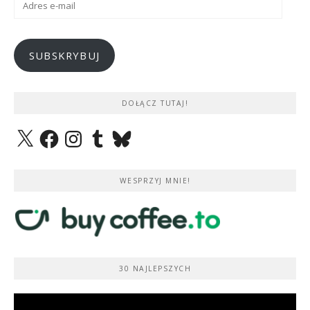
e-
mail
SUBSKRYBUJ
DOŁĄCZ TUTAJ!
X
Facebook
Instagram
Tumblr
Bluesky
WESPRZYJ MNIE!
30 NAJLEPSZYCH
Odtwarzacz