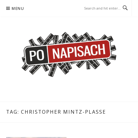
Skip
MENU
to
content
PO NAPISACH – KOMIKS –
KOMIKS – KSIĄŻKA – KINO
KSIĄŻKA – KINO
TAG:
CHRISTOPHER MINTZ-PLASSE