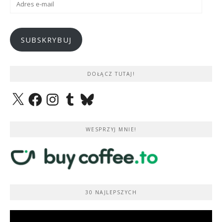
e-
mail
SUBSKRYBUJ
DOŁĄCZ TUTAJ!
X
Facebook
Instagram
Tumblr
Bluesky
WESPRZYJ MNIE!
30 NAJLEPSZYCH
Odtwarzacz