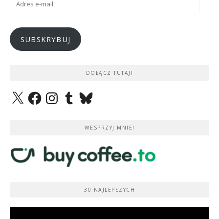
e-
mail
SUBSKRYBUJ
DOŁĄCZ TUTAJ!
X
Facebook
Instagram
Tumblr
Bluesky
WESPRZYJ MNIE!
30 NAJLEPSZYCH
Odtwarzacz