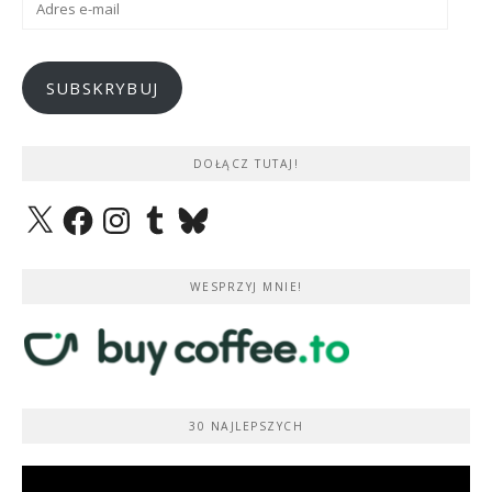
e-
mail
SUBSKRYBUJ
DOŁĄCZ TUTAJ!
X
Facebook
Instagram
Tumblr
Bluesky
WESPRZYJ MNIE!
30 NAJLEPSZYCH
Odtwarzacz