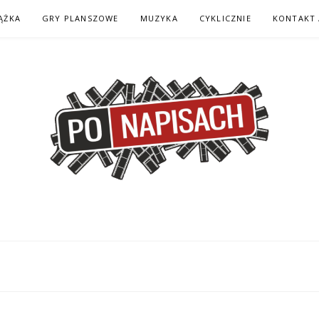
ĄŻKA
GRY PLANSZOWE
MUZYKA
CYKLICZNIE
KONTAKT 
H – KOMIKS – KSI