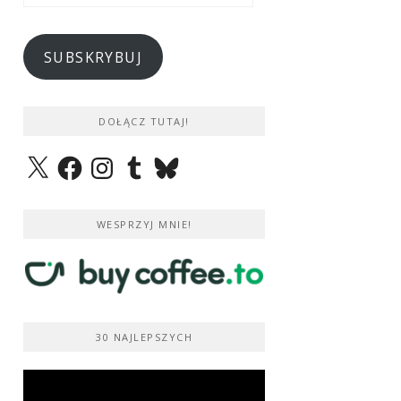
e-
mail
SUBSKRYBUJ
DOŁĄCZ TUTAJ!
X
Facebook
Instagram
Tumblr
Bluesky
WESPRZYJ MNIE!
30 NAJLEPSZYCH
Odtwarzacz
video