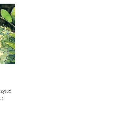
czytać
ać