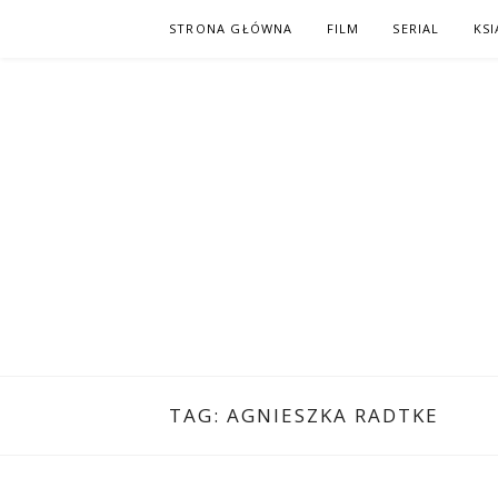
Skip
STRONA GŁÓWNA
FILM
SERIAL
KSI
to
content
PO NAPISAC
KOMIKS – KSIĄŻKA – KINO
TAG:
AGNIESZKA RADTKE