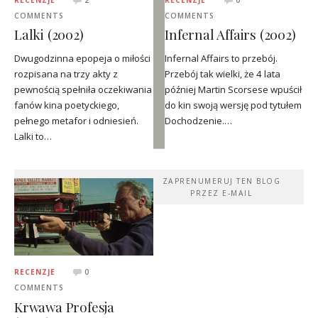
COMMENTS
COMMENTS
Lalki (2002)
Infernal Affairs (2002)
Dwugodzinna epopeja o miłości
Infernal Affairs to przebój.
rozpisana na trzy akty z
Przebój tak wielki, że 4 lata
pewnością spełniła oczekiwania
później Martin Scorsese wpuścił
fanów kina poetyckiego,
do kin swoją wersję pod tytułem
pełnego metafor i odniesień.
Dochodzenie.…
Lalki to…
ZAPRENUMERUJ TEN BLOG
PRZEZ E-MAIL
RECENZJE
0
COMMENTS
Krwawa Profesja