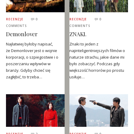
RECENZJE
0
RECENZJE
0
COMMENTS
COMMENTS
Demonlover
ZNAKI.
Najłatwiej byłoby napisać,
Znaki to jeden z
że Demonlover jest o wojnie
najinteligentniejszych filmów o
korporacji, o szpiegostwie i o
naturze strachu, jakie dane mi
poszerzaniu wpływów w
było zobaczyć. Podczas gdy
branży. Gdyby chcieć się
większość horrorów po prostu
zagłębić, to trzeba…
usiłuje…
RECENZJE
2
RECENZJE
0