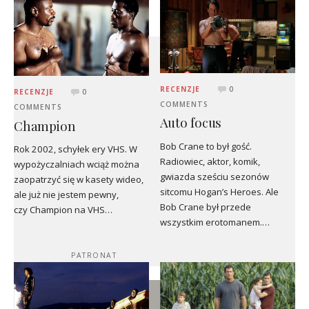
RECENZJE
0
RECENZJE
0
COMMENTS
COMMENTS
Auto focus
Champion
Bob Crane to był gość.
Rok 2002, schyłek ery VHS. W
Radiowiec, aktor, komik,
wypożyczalniach wciąż można
gwiazda sześciu sezonów
zaopatrzyć się w kasety wideo,
sitcomu Hogan’s Heroes. Ale
ale już nie jestem pewny,
Bob Crane był przede
czy Champion na VHS…
wszystkim erotomanem.…
PATRONAT