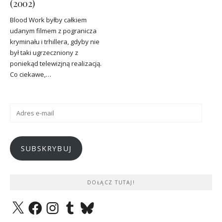
(2002)
Blood Work byłby całkiem
udanym filmem z pogranicza
kryminału i trhillera, gdyby nie
był taki ugrzeczniony z
poniekąd telewizjną realizacją.
Co ciekawe,…
Adres
e-
mail
SUBSKRYBUJ
DOŁĄCZ TUTAJ!
X
Facebook
Instagram
Tumblr
Bluesky