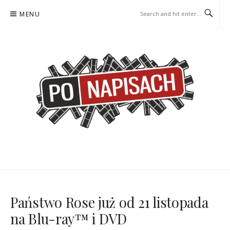
Skip
MENU
to
content
PO NAPISACH – KOMIKS –
KOMIKS – KSIĄŻKA – KINO
KSIĄŻKA – KINO
Państwo Rose już od 21 listopada
na Blu-ray™ i DVD