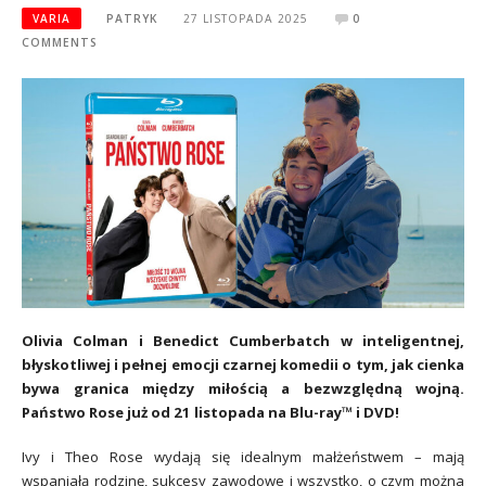
VARIA
PATRYK
27 LISTOPADA 2025
0
COMMENTS
Olivia Colman i Benedict Cumberbatch w inteligentnej,
błyskotliwej i pełnej emocji czarnej komedii o tym, jak cienka
bywa granica między miłością a bezwzględną wojną.
Państwo Rose już od 21 listopada na Blu-ray™ i DVD!
Ivy i Theo Rose wydają się idealnym małżeństwem – mają
wspaniałą rodzinę, sukcesy zawodowe i wszystko, o czym można