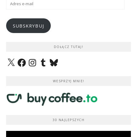
Adres
e-
mail
SUBSKRYBUJ
DOŁĄCZ TUTAJ!
X
Facebook
Instagram
Tumblr
Bluesky
WESPRZYJ MNIE!
30 NAJLEPSZYCH
Odtwarzacz