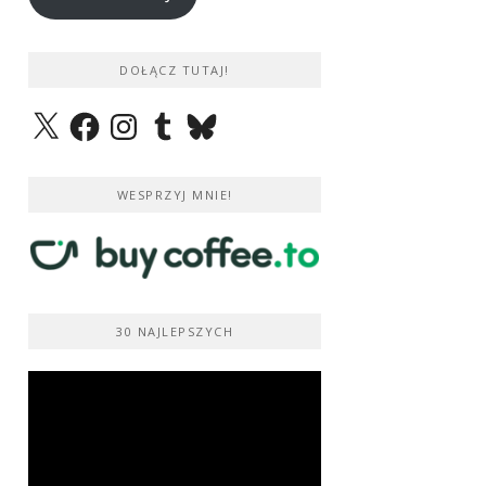
DOŁĄCZ TUTAJ!
X
Facebook
Instagram
Tumblr
Bluesky
WESPRZYJ MNIE!
30 NAJLEPSZYCH
Odtwarzacz
video