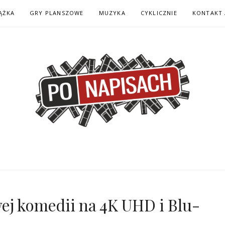
ĄŻKA
GRY PLANSZOWE
MUZYKA
CYKLICZNIE
KONTAKT 
H – KOMIKS – KSI
ej komedii na 4K UHD i Blu-