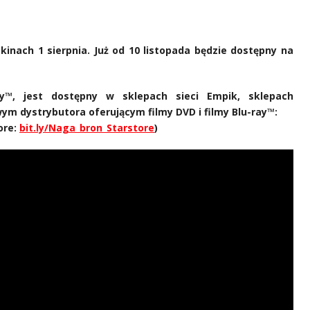
inach 1 sierpnia. Już od 10 listopada będzie dostępny na
™, jest dostępny w sklepach sieci Empik, sklepach
ym dystrybutora oferującym filmy DVD i filmy Blu-ray™:
ore:
bit.ly/Naga_bron_Starstore
)