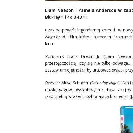
Liam Neeson i Pamela Anderson w zabó
Blu-ray™ i 4K UHD™!
Czas na powrót legendarnej komedii w nowy
Naga broń
– film, który z humorem i rozmache
kina.
Porucznik Frank Drebin Jr. (Liam Neeso
przestępczością liczy się nie tylko odwaga
zestaw umiejętności, by uratować świat i prz
Reżyser Akiva Schaffer (
Saturday Night Live
) 
dawkę gagów, błyskotliwych żartów i akcji w 
jako „pełną wrażeń, rozbrajającą komedię” (Ju