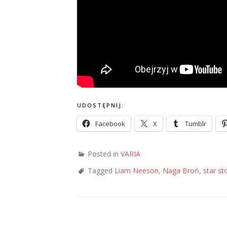
UDOSTĘPNIJ:
Facebook
X
Tumblr
Posted in
VARIA
Tagged
Liam Neeson
,
Naga Broń
,
star st