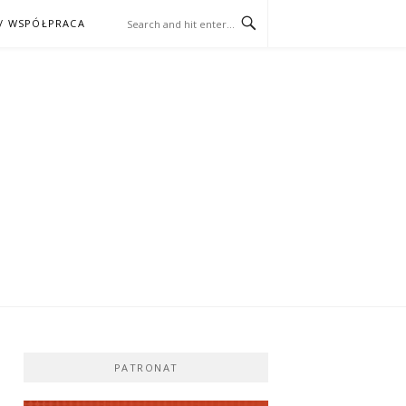
/ WSPÓŁPRACA
ĄŻKA – KINO
PATRONAT