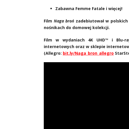
Zabawna Femme Fatale i więcej!
Film
Naga broń
zadebiutował w polskich k
nośnikach do domowej kolekcji.
Film w wydaniach 4K UHD™ i Blu-ray
internetowych oraz w sklepie internetow
(Allegro:
bit.ly/Naga_bron_allegro
StarSt