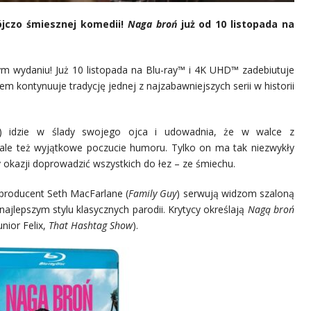
jczo śmiesznej komedii!
Naga broń
już od 10 listopada na
m wydaniu! Już 10 listopada na Blu-ray™ i 4K UHD™ zadebiutuje
m kontynuuje tradycję jednej z najzabawniejszych serii w historii
n) idzie w ślady swojego ojca i udowadnia, że w walce z
… ale też wyjątkowe poczucie humoru. Tylko on ma tak niezwykły
y okazji doprowadzić wszystkich do łez – ze śmiechu.
i producent Seth MacFarlane (
Family Guy
) serwują widzom szaloną
najlepszym stylu klasycznych parodii. Krytycy określają
Nagą broń
nior Felix,
That Hashtag Show
).