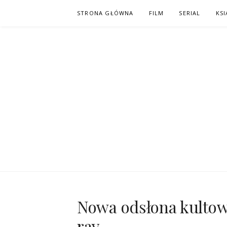
Skip
STRONA GŁÓWNA
FILM
SERIAL
KSI
to
content
PO NAPISAC
KOMIKS – KSIĄŻKA – KINO
Nowa odsłona kultow
ray