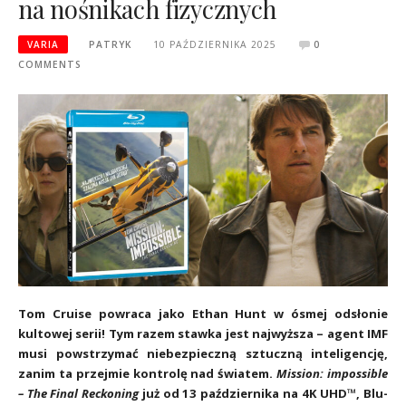
na nośnikach fizycznych
VARIA
PATRYK
10 PAŹDZIERNIKA 2025
0
COMMENTS
Tom Cruise powraca jako Ethan Hunt w ósmej odsłonie
kultowej serii! Tym razem stawka jest najwyższa – agent IMF
musi powstrzymać niebezpieczną sztuczną inteligencję,
zanim ta przejmie kontrolę nad światem.
Mission: impossible
– The Final Reckoning
już od
13 października na 4K UHD™, Blu-