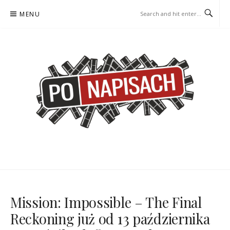
Skip
MENU
to
content
PO NAPISACH – KOMIKS –
KOMIKS – KSIĄŻKA – KINO
KSIĄŻKA – KINO
Mission: Impossible – The Final
Reckoning już od 13 października