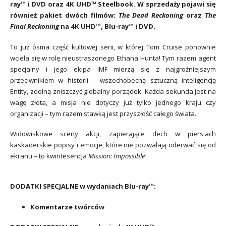
ray™ i DVD oraz 4K UHD™ Steelbook. W sprzedaży pojawi się
również pakiet dwóch filmów:
The Dead Reckoning
oraz
The
Final Reckoning
na 4K UHD™, Blu-ray™ i DVD.
To już ósma część kultowej serii, w której Tom Cruise ponownie
wciela się w rolę nieustraszonego Ethana Hunta! Tym razem agent
specjalny i jego ekipa IMF mierzą się z najgroźniejszym
przeciwnikiem w historii – wszechobecną sztuczną inteligencją
Entity, zdolną zniszczyć globalny porządek. Każda sekunda jest na
wagę złota, a misja nie dotyczy już tylko jednego kraju czy
organizacji – tym razem stawką jest przyszłość całego świata.
Widowiskowe sceny akcji, zapierające dech w piersiach
kaskaderskie popisy i emocje, które nie pozwalają oderwać się od
ekranu – to kwintesencja
Mission: Impossible
!
DODATKI SPECJALNE w wydaniach Blu-ray™:
Komentarze twórców