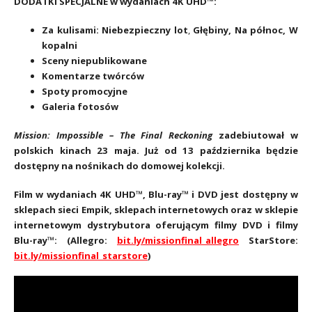
DODATKI SPECJALNE w wydaniach 4K UHD™:
Za kulisami: Niebezpieczny lot
,
Głębiny, Na północ, W
kopalni
Sceny niepublikowane
Komentarze twórców
Spoty promocyjne
Galeria fotosów
Mission: Impossible – The Final Reckoning
zadebiutował w
polskich kinach 23 maja. Już od 13 października będzie
dostępny na nośnikach do domowej kolekcji.
Film w wydaniach 4K UHD™, Blu-ray™ i DVD jest dostępny w
sklepach sieci Empik, sklepach internetowych oraz w sklepie
internetowym dystrybutora oferującym filmy DVD i filmy
Blu-ray™:
(Allegro:
bit.ly/missionfinal_allegro
StarStore:
bit.ly/missionfinal_starstore
)