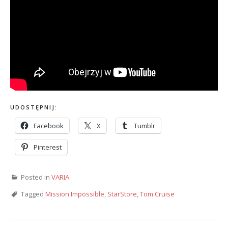
UDOSTĘPNIJ:
Facebook
X
Tumblr
Pinterest
Posted in
VARIA
Tagged
Mission Impossible
,
StarStore
,
Tom Cruise