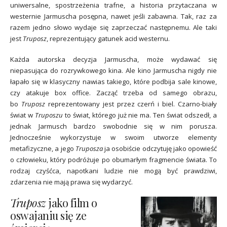
uniwersalne, spostrzeżenia trafne, a historia przytaczana w
westernie Jarmuscha posępna, nawet jeśli zabawna. Tak, raz za
razem jedno słowo wydaje się zaprzeczać następnemu. Ale taki
jest
Truposz
, reprezentujący gatunek acid westernu.
Każda autorska decyzja Jarmuscha, może wydawać się
niepasująca do rozrywkowego kina. Ale kino Jarmuscha nigdy nie
łapało się w klasyczny nawias takiego, które podbija sale kinowe,
czy atakuje box office. Zacząć trzeba od samego obrazu,
bo
Truposz
reprezentowany jest przez czerń i biel. Czarno-biały
świat w
Truposzu
to świat, którego już nie ma. Ten świat odszedł, a
jednak Jarmusch bardzo swobodnie się w nim porusza.
Jednocześnie wykorzystuje w swoim utworze elementy
metafizyczne, a jego
Truposza
ja osobiście odczytuję jako opowieść
o człowieku, który podróżuje po obumarłym fragmencie świata. To
rodzaj czyśćca, napotkani ludzie nie mogą być prawdziwi,
zdarzenia nie mają prawa się wydarzyć.
Truposz
jako film o
oswajaniu się ze