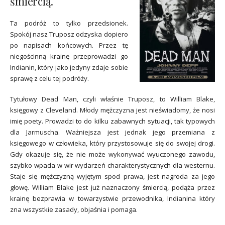
śmiercią.
Ta podróż to tylko przedsionek.
Spokój nasz Truposz odzyska dopiero
po napisach końcowych. Przez tę
niegościnną krainę przeprowadzi go
Indianin, który jako jedyny zdaje sobie
sprawę z celu tej podróży.
Tytułowy Dead Man, czyli właśnie Truposz, to William Blake,
księgowy z Cleveland. Młody mężczyzna jest nieświadomy, że nosi
imię poety. Prowadzi to do kilku zabawnych sytuacji, tak typowych
dla Jarmuscha. Ważniejsza jest jednak jego przemiana z
księgowego w człowieka, który przystosowuje się do swojej drogi.
Gdy okazuje się, że nie może wykonywać wyuczonego zawodu,
szybko wpada w wir wydarzeń charakterystycznych dla westernu.
Staje się mężczyzną wyjętym spod prawa, jest nagroda za jego
głowę. William Blake jest już naznaczony śmiercią, podąża przez
krainę bezprawia w towarzystwie przewodnika, Indianina który
zna wszystkie zasady, objaśnia i pomaga.