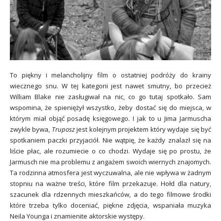
To piękny i melancholijny film o ostatniej podróży do krainy
wiecznego snu. W tej kategorii jest nawet smutny, bo przecież
William Blake nie zasługiwał na nic, co go tutaj spotkało. Sam
wspomina, że spieniężył wszystko, żeby dostać się do miejsca, w
którym miał objąć posadę księgowego. I jak to u Jima Jarmuscha
zwykle bywa,
Truposz
jest kolejnym projektem który wydaje się być
spotkaniem paczki przyjaciół. Nie wątpię, że każdy znalazł się na
liście płac, ale rozumiecie o co chodzi. Wydaje się po prostu, że
Jarmusch nie ma problemu z angażem swoich wiernych znajomych.
Ta rodzinna atmosfera jest wyczuwalna, ale nie wpływa w żadnym
stopniu na ważne treści, które film przekazuje. Hołd dla natury,
szacunek dla rdzennych mieszkańców, a do tego filmowe środki
które trzeba tylko doceniać, piękne zdjęcia, wspaniała muzyka
Neila Younga i znamienite aktorskie występy.