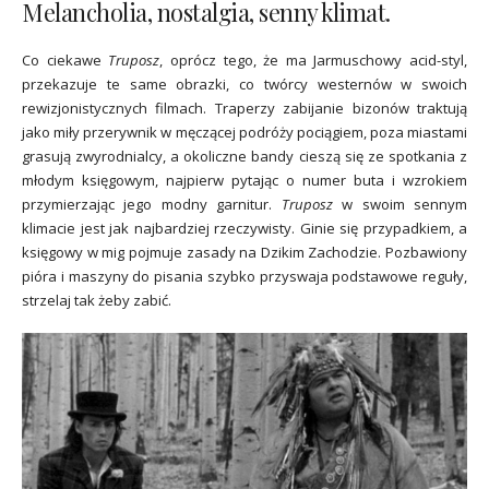
Melancholia, nostalgia, senny klimat.
Co ciekawe
Truposz
, oprócz tego, że ma Jarmuschowy acid-styl,
przekazuje te same obrazki, co twórcy westernów w swoich
rewizjonistycznych filmach. Traperzy zabijanie bizonów traktują
jako miły przerywnik w męczącej podróży pociągiem, poza miastami
grasują zwyrodnialcy, a okoliczne bandy cieszą się ze spotkania z
młodym księgowym, najpierw pytając o numer buta i wzrokiem
przymierzając jego modny garnitur.
Truposz
w swoim sennym
klimacie jest jak najbardziej rzeczywisty. Ginie się przypadkiem, a
księgowy w mig pojmuje zasady na Dzikim Zachodzie. Pozbawiony
pióra i maszyny do pisania szybko przyswaja podstawowe reguły,
strzelaj tak żeby zabić.