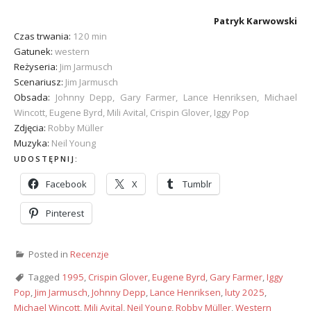
Patryk Karwowski
Czas trwania:
120 min
Gatunek:
western
Reżyseria:
Jim Jarmusch
Scenariusz:
Jim Jarmusch
Obsada:
Johnny Depp, Gary Farmer, Lance Henriksen, Michael
Wincott, Eugene Byrd, Mili Avital, Crispin Glover, Iggy Pop
Zdjęcia:
Robby Müller
Muzyka:
Neil Young
UDOSTĘPNIJ:
Facebook
X
Tumblr
Pinterest
Posted in
Recenzje
Tagged
1995
,
Crispin Glover
,
Eugene Byrd
,
Gary Farmer
,
Iggy
Pop
,
Jim Jarmusch
,
Johnny Depp
,
Lance Henriksen
,
luty 2025
,
Michael Wincott
,
Mili Avital
,
Neil Young
,
Robby Müller
,
Western