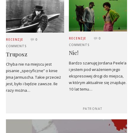
RECENZJE
0
RECENZJE
0
COMMENTS
COMMENTS
Nie!
Truposz
Bardzo szanuję Jordana Peele’a
Chyba nie na miejscu jest
i jestem pod wrażeniem jego
pisanie „specyficzne” o kinie
ekspresowej drogi do miejsca,
Jima Jarmuscha. Takie przecież
w którym aktualnie się znajduje.
jest, było i będzie zawsze. Ile
10 lat temu…
razy można…
PATRONAT