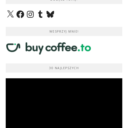
X
Facebook
Instagram
Tumblr
Bluesky
WESPRZYJ MNIE!
30 NAJLEPSZYCH
Odtwarzacz
video