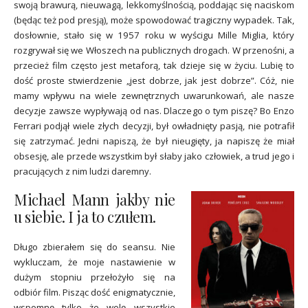
swoją brawurą, nieuwagą, lekkomyślnością, poddając się naciskom
(będąc też pod presją), może spowodować tragiczny wypadek. Tak,
dosłownie, stało się w 1957 roku w wyścigu Mille Miglia, który
rozgrywał się we Włoszech na publicznych drogach. W przenośni, a
przecież film często jest metaforą, tak dzieje się w życiu. Lubię to
dość proste stwierdzenie „jest dobrze, jak jest dobrze”. Cóż, nie
mamy wpływu na wiele zewnętrznych uwarunkowań, ale nasze
decyzje zawsze wypływają od nas. Dlaczego o tym piszę? Bo Enzo
Ferrari podjął wiele złych decyzji, był owładnięty pasją, nie potrafił
się zatrzymać. Jedni napiszą, że był nieugięty, ja napiszę że miał
obsesję, ale przede wszystkim był słaby jako człowiek, a trud jego i
pracujących z nim ludzi daremny.
Michael Mann jakby nie
u siebie. I ja to czułem.
Długo zbierałem się do seansu. Nie
wykluczam, że moje nastawienie w
dużym stopniu przełożyło się na
odbiór film. Pisząc dość enigmatycznie,
wspomnę tylko że wolę wszystkie