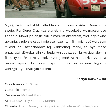
Myślę, że to nie był film dla Manna. Po prostu. Adam Driver robił
swoje, Penélope Cruz też stanęła na wysokości wyznaczonego
zadania. Mówili po angielsku z włoskim akcentem, mieli szykowne
ubrania, czuło się czas i miejsce. Jeżeli ten film miał być wyrazem
miłości do samochodów tej konkretnej marki, to być może
entuzjaści dźwięku silnika będą wniebowzięci. Ja wyciągnąłem z
filmu tylko, że Enzo zdradzał żonę, miał za nic ludzkie życie, a
najważniejsze dla niego było dobrze uchwycone logo z
wierzgającym czarnym koniem.
Patryk Karwowski
Czas trwania:
130 min
Gatunek:
dramat
Reżyseria:
Michael Mann
Scenariusz:
Troy Kennedy Martin
Obsada:
Adam Driver, Penélope Cruz, Shailene Woodley, Sarah