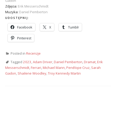
Gadon
Zdjęcia:
Erik Messerschmidt
Muzyka:
Daniel Pemberton
UDOSTĘPNIJ:
Facebook
X
Tumblr
Pinterest
Posted in
Recenzje
Tagged
2023
,
Adam Driver
,
Daniel Pemberton
,
Dramat
,
Erik
Messerschmidt
,
Ferrari
,
Michael Mann
,
Penélope Cruz
,
Sarah
Gadon
,
Shailene Woodley
,
Troy Kennedy Martin