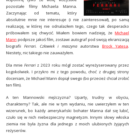
pozostałe filmy Michaela Manna.
Zaczynając od tematu, który
absolutnie mnie nie interesuje (i nie zainteresował), po samą
realizację, w której nie odnalazłem tego, czego tak desperacko
próbowałem się chwycić. Miałem bowiem nadzieję, że
Michael
Mann
podpisze jakoś film, zostawi autograf pod swoją ekranizacją
biografii
Ferrari. Człowiek i maszyna
autorstwa
Brock Yatesa
.
Niestety, nic takiego nie zauważyłem.
Dla mnie
Ferrari
z 2023 roku mógł zostać wyreżyserowany przez
kogokolwiek. I przykro mi z tego powodu, choć z drugiej strony
doceniam, że Michael Mann dopiął swego (bo przecież chciał zrobić
ten film).
A ten Mannowski mężczyzna? Uparty, trudny w obyciu,
charakterny? Tak, ale nie w tym wydaniu, nie uwierzyłem w ten
wizerunek, bo każdy amerykański bohater Manna dał się lubić,
czuło się w nich niebezpieczny magnetyzm. Innymi słowy włoska
ziemia nie była żyzna dla jednego z moich ulubionych żyjących
reżyserów.