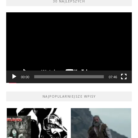
30 NAJLEPSZYCH
Odtwarzacz
video
00:00
07:46
NAJPOPULARNIEJSZE WPISY