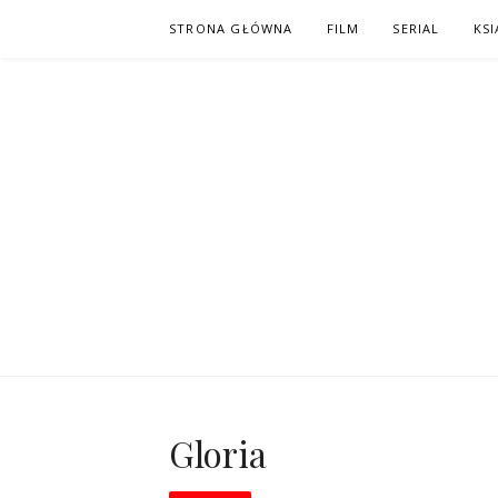
Skip
STRONA GŁÓWNA
FILM
SERIAL
KSI
to
content
PO NAPISAC
KOMIKS – KSIĄŻKA – KINO
Gloria