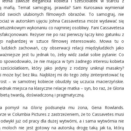
 letnia zawsze elegancka kobieta i sześciolatek w starciu z
ą mafią. Temat samograj, prawda? Sam Kurosawa wymieniał
d swoich ulubionych filmowych obrazów. To samograj, nie
hociaż w autorskim ujęciu Johna Cassavetesa może wydawać się
etuzinkowym wykonaniu co najmniej osobliwy. Fani Cassavetesa
sfakcjonowani. Reżyser nie po raz pierwszy łączy kino gatunku z
o najbardziej w sztuce filmowej interesowało. Mowa tu o
 ludzkich zachowań, czy obserwacji relacji międzyludzkich jako
jważniejsze jest tu jednak to, żeby widz zadał sobie pytanie: Co
 co spowodowało, że nie mająca w tym żadnego interesu kobieta
 sześciolatkiem, który jako jedyny z rodziny uniknął masakry?
 może być bez liku. Najbliżej mi do tego żeby zinterpretować tę
rost – w samotnej kobiecie obudziły się uczucia macierzyńskie.
ednak miejsca na klasyczne relacje matka – syn, bo raz, że Gloria
kobietą twardą, doświadczoną i pragmatyczną.
, a pomysł na
Glorię
podsunęła mu żona, Gena Rowlands.
rze w Columbia Pictures z zastrzeżeniem, że to Cassavetes musi
ą
odwykł już od pracy dla dużej wytwórni, a i sama wytwórnia nie
 moloch nie jest gotowy na autorską drogę taką jak ta, którą