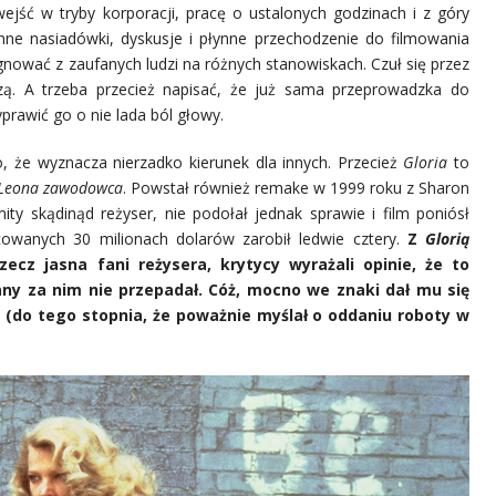
ejść w tryby korporacji, pracę o ustalonych godzinach i z góry
inne nasiadówki, dyskusje i płynne przechodzenie do filmowania
gnować z zaufanych ludzi na różnych stanowiskach. Czuł się przez
zą. A trzeba przecież napisać, że już sama przeprowadzka do
prawić go o nie lada ból głowy.
, że wyznacza nierzadko kierunek dla innych. Przecież
Gloria
to
Leona zawodowca
. Powstał również remake w 1999 roku z Sharon
ty skądinąd reżyser, nie podołał jednak sprawie i film poniósł
owanych 30 milionach dolarów zarobił ledwie cztery.
Z
Glorią
zecz jasna fani reżysera, krytycy wyrażali opinie, że to
any za nim nie przepadał. Cóż, mocno we znaki dał mu się
 (do tego stopnia, że poważnie myślał o oddaniu roboty w