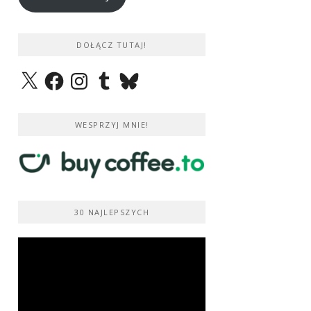
DOŁĄCZ TUTAJ!
X
Facebook
Instagram
Tumblr
Bluesky
WESPRZYJ MNIE!
30 NAJLEPSZYCH
Odtwarzacz
video