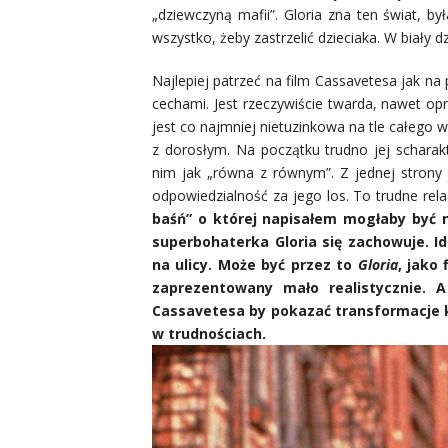
„dziewczyną mafii”. Gloria zna ten świat, b
wszystko, żeby zastrzelić dzieciaka. W biały d
Najlepiej patrzeć na film Cassavetesa jak na
cechami. Jest rzeczywiście twarda, nawet opr
jest co najmniej nietuzinkowa na tle całego 
z dorosłym. Na początku trudno jej schara
nim jak „równa z równym”. Z jednej strony je
odpowiedzialność za jego los. To trudne rela
baśń” o której napisałem mogłaby być 
superbohaterka Gloria się zachowuje. Id
na ulicy. Może być przez to
Gloria
, jako
zaprezentowany mało realistycznie. A
Cassavetesa by pokazać transformacje ko
w trudnościach.