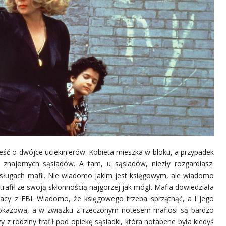
ć o dwójce uciekinierów. Kobieta mieszka w bloku, a przypadek
 znajomych sąsiadów. A tam, u sąsiadów, niezły rozgardiasz.
usługach mafii. Nie wiadomo jakim jest księgowym, ale wiadomo
trafił ze swoją skłonnością najgorzej jak mógł. Mafia dowiedziała
racy z FBI. Wiadomo, że księgowego trzeba sprzątnąć, a i jego
pokazowa, a w związku z rzeczonym notesem mafiosi są bardzo
 z rodziny trafił pod opiekę sąsiadki, która notabene była kiedyś