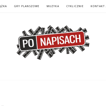
ĄŻKA
GRY PLANSZOWE
MUZYKA
CYKLICZNIE
KONTAKT 
H – KOMIKS – KSI