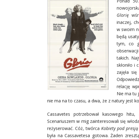
Ponad 50.
nowojorsk
Glorię
wśró
inaczej, c
w swoim ni
będą usaty
tym, co g
obserwacji
takich. Na
skłoniło i
zajęła się
Odpowiedzi
relację wp
Nie ma tu j
nie ma na to czasu, a dwa, że z natury jest 
Cassavetes potrzebował kasowego hitu
Scenariuszem w mig zainteresowali się włoda
reżyserować. Cóż, twórca
Kobiety pod presj
była na Cassavetesa gotowa. Żaden zresztą