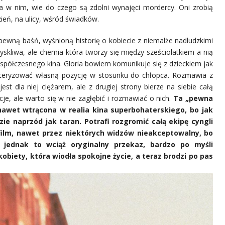
yła w nim, wie do czego są zdolni wynajęci mordercy. Oni zrobią
zień, na ulicy, wśród świadków.
 pewną baśń, wyśnioną historię o kobiecie z niemalże nadludzkimi
yskliwa, ale chemia która tworzy się między sześciolatkiem a nią
współczesnego kina. Gloria bowiem komunikuje się z dzieckiem jak
kteryzować własną pozycję w stosunku do chłopca. Rozmawia z
st dla niej ciężarem, ale z drugiej strony bierze na siebie całą
cje, ale warto się w nie zagłębić i rozmawiać o nich.
Ta „pewna
nawet wtrącona w realia kina superbohaterskiego, bo jak
zie naprzód jak taran. Potrafi rozgromić całą ekipę cyngli
 film, nawet przez niektórych widzów nieakceptowalny, bo
 jednak to wciąż oryginalny przekaz, bardzo po myśli
biety, która wiodła spokojne życie, a teraz brodzi po pas