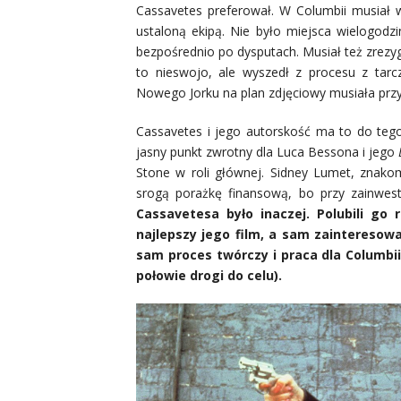
Cassavetes preferował. W Columbii musiał w
ustaloną ekipą. Nie było miejsca wielogodz
bezpośrednio po dysputach. Musiał też zrezy
to nieswojo, ale wyszedł z procesu z tarc
Nowego Jorku na plan zdjęciowy musiała przy
Cassavetes i jego autorskość ma to do tego
jasny punkt zwrotny dla Luca Bessona i jego
Stone w roli głównej. Sidney Lumet, znakomi
srogą porażkę finansową, bo przy zainwest
Cassavetesa było inaczej. Polubili go r
najlepszy jego film, a sam zainteresow
sam proces twórczy i praca dla Columbii
połowie drogi do celu).