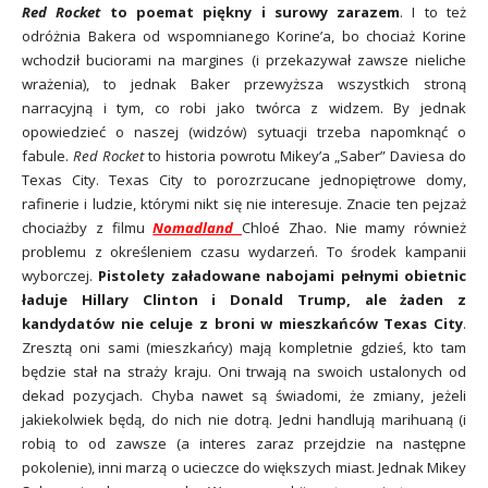
Red Rocket
to poemat piękny i surowy zarazem
. I to też
odróżnia Bakera od wspomnianego Korine’a, bo chociaż Korine
wchodził buciorami na margines (i przekazywał zawsze nieliche
wrażenia), to jednak Baker przewyższa wszystkich stroną
narracyjną i tym, co robi jako twórca z widzem. By jednak
opowiedzieć o naszej (widzów) sytuacji trzeba napomknąć o
fabule.
Red Rocket
to historia powrotu Mikey’a „Saber” Daviesa do
Texas City. Texas City to porozrzucane jednopiętrowe domy,
rafinerie i ludzie, którymi nikt się nie interesuje. Znacie ten pejzaż
chociażby z filmu
Nomadland
Chloé Zhao. Nie mamy również
problemu z określeniem czasu wydarzeń. To środek kampanii
wyborczej.
Pistolety załadowane nabojami pełnymi obietnic
ładuje Hillary Clinton i Donald Trump, ale żaden z
kandydatów nie celuje z broni w mieszkańców Texas City
.
Zresztą oni sami (mieszkańcy) mają kompletnie gdzieś, kto tam
będzie stał na straży kraju. Oni trwają na swoich ustalonych od
dekad pozycjach. Chyba nawet są świadomi, że zmiany, jeżeli
jakiekolwiek będą, do nich nie dotrą. Jedni handlują marihuaną (i
robią to od zawsze (a interes zaraz przejdzie na następne
pokolenie), inni marzą o ucieczce do większych miast. Jednak Mikey