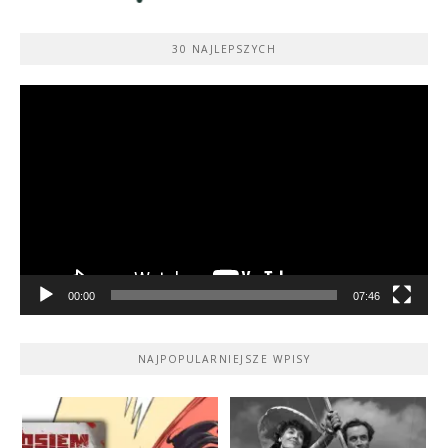
30 NAJLEPSZYCH
Odtwarzacz
video
00:00
07:46
NAJPOPULARNIEJSZE WPISY