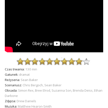
Czas trwania:
130 min
Gatunek:
dramat
Reżyseria:
Sean Baker
Scenariusz:
Chris Bergoch, Sean Baker
Obsada:
Simon Rex, Bree Elrod, Suzanna Son, Brenda Deiss, Ethan
Darbone
Zdjęcia:
Drew Daniels
Muzyka:
Matthew Hearon-Smith