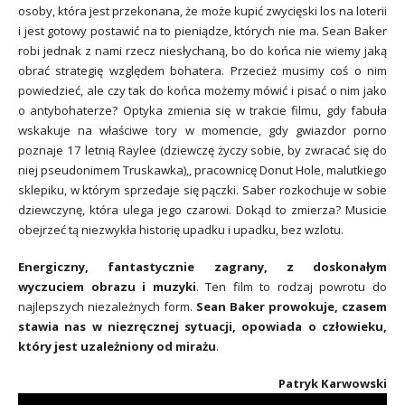
osoby, która jest przekonana, że może kupić zwycięski los na loterii
i jest gotowy postawić na to pieniądze, których nie ma. Sean Baker
robi jednak z nami rzecz niesłychaną, bo do końca nie wiemy jaką
obrać strategię względem bohatera. Przecież musimy coś o nim
powiedzieć, ale czy tak do końca możemy mówić i pisać o nim jako
o antybohaterze? Optyka zmienia się w trakcie filmu, gdy fabuła
wskakuje na właściwe tory w momencie, gdy gwiazdor porno
poznaje 17 letnią Raylee (dziewczę życzy sobie, by zwracać się do
niej pseudonimem Truskawka),, pracownicę Donut Hole, malutkiego
sklepiku, w którym sprzedaje się pączki. Saber rozkochuje w sobie
dziewczynę, która ulega jego czarowi. Dokąd to zmierza? Musicie
obejrzeć tą niezwykła historię upadku i upadku, bez wzlotu.
Energiczny, fantastycznie zagrany, z doskonałym
wyczuciem obrazu i muzyki
. Ten film to rodzaj powrotu do
najlepszych niezależnych form.
Sean Baker prowokuje, czasem
stawia nas w niezręcznej sytuacji, opowiada o człowieku,
który jest uzależniony od mirażu
.
Patryk Karwowski