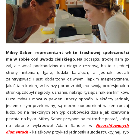
Mikey Saber, reprezentant white trashowej społeczności
ma w sobie coś uwodzicielskiego
. Na początku trochę nam go
żal, ale wciąż podchodzimy do niego z rezerwą, bo to z jednej
strony mitoman, łgarz, ludzki karaluch, a jednak potrafi
zaintrygować i jest obdarzony dziwnym, lepkim magnetyzmem.
Jakąś tam karierę w branży porno zrobił, ma swoją profesjonalna
stronkę, zdobył nagrody, uznanie, nakręcił tysiąc z hakiem filmików.
Dużo mówi i mówi w pewien uroczy sposób. Niektórzy jednak,
jestem o tym przekonany, są mocno uodpornieni na ten rodzaj
ludzi, bo na niektórych ten typ osobowości działa jak czerwona
płachta na byka. Mikey Saber przypomina mi trochę postać, którą
na ekranie wykreował Adam Sandler w
Nieoszlifowanych
diamentach
–
książkowy przykład jednostki autodestrukcyjnej. Typ