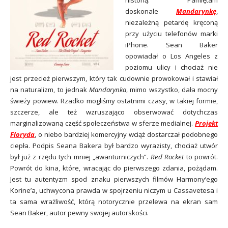
historią. Pamiętam
doskonale
Mandarynkę
,
niezależną petardę kręconą
przy użyciu telefonów marki
iPhone. Sean Baker
opowiadał o Los Angeles z
poziomu ulicy i chociaż nie
jest przecież pierwszym, który tak cudownie prowokował i stawiał
na naturalizm, to jednak
Mandarynka
, mimo wszystko, dała mocny
świeży powiew. Rzadko mogliśmy ostatnimi czasy, w takiej formie,
szczerze, ale też wzruszająco obserwować dotychczas
marginalizowaną część społeczeństwa w sferze medialnej.
Projekt
Floryda
, o niebo bardziej komercyjny wciąż dostarczał podobnego
ciepła. Podpis Seana Bakera był bardzo wyrazisty, chociaż utwór
był już z rzędu tych mniej „awanturniczych”.
Red Rocket
to powrót.
Powrót do kina, które, wracając do pierwszego zdania, pożądam.
Jest tu autentyzm spod znaku pierwszych filmów Harmony’ego
Korine’a, uchwycona prawda w spojrzeniu niczym u Cassavetesa i
ta sama wrażliwość, którą notorycznie przelewa na ekran sam
Sean Baker, autor pewny swojej autorskości.