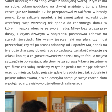
Saber ucieczkę ma za sobą. Wraca z poobijaną twarzą i z tym co ma
na sobie. Lokum (podobno na chwilę) znajduje u żony, z którą
zerwał już raz kontakt. 17 lat przepracował w Kalifornii w branży
porno. Żona zaliczyła upadek z tej samej gałęzi rozrywki dużo
wcześniej, więc wcześniej też spadła do rodzinnego domu, w
którym mieszka obecnie ze swoją matką. Mikey bez grosza przy
duszy, z czymś dziwnym w spojrzeniu postanawia zabawić na
starych śmieciach. Nie wiemy jeszcze jaki ma plan, czy musi
przeczekać, czy też po prostu odpocząć od kłopotów. Ma jednak na
tyle dużo charyzmy obwoźnego sprzedawcy, że jakość wkupuje się
w łaski kobiet, a co gorsze również w nasze. I niby ta fabuła nie jest
szczególnie porywająca, ale głównie za sprawą Mikey’a jesteśmy w
tym filmie cali sobą, siedzimy w tym bagienku nie mogąc oderwać
oczu od miejsca, ludzi, pejzaży gdzie brzydota jest tak subtelnie i
pięknie odmalowana, a w tle Ameryka pompuje swoje czarne złoto
w potężnych i zjawiskowo oświetlonych rafineriach.