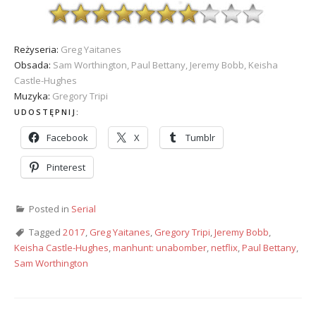
Reżyseria:
Greg Yaitanes
Obsada:
Sam Worthington, Paul Bettany, Jeremy Bobb, Keisha
Castle-Hughes
Muzyka:
Gregory Tripi
UDOSTĘPNIJ:
Facebook
X
Tumblr
Pinterest
Posted in
Serial
Tagged
2017
,
Greg Yaitanes
,
Gregory Tripi
,
Jeremy Bobb
,
Keisha Castle-Hughes
,
manhunt: unabomber
,
netflix
,
Paul Bettany
,
Sam Worthington