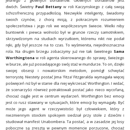
jednego z głównych bohaterów. Głównych bohaterów jest
dwóch. Świetny
Paul Bettany
w roli Kaczynskiego z całą swoją
schizofreniczną przypadłością. Niezwykle inteligenty, świadomy
swoich czynów, z chorą misją, z pokracznym rozumieniem
społeczeństwa i jego roli we współczesnym świecie. Wielki niby
buntownik i piewca wolności był w gruncie rzeczy samotnikiem,
skrzywdzonym na studiach wyrzutkiem, któremu nikt nie podał
ręki, gdy był jeszcze na to czas. To wyśmienita, niejednoznaczna
rola. Na drugim brzegu zobaczymy już nie tak świetnego
Sama
Worthingtona
w roli agenta skierowanego do sprawy, świeżego
w biurze, ale już posiadającego swój staż w mundurze. To on, dzięki
swojej obsesji i nowatorskim metodom, pomógł schwytać
terrorystę. Niestety postać Jima 'Fitza’ Fitzgeralda wymagała więcej
poświęceń niż był w stanie dla niej wykrzesać Worthington. I widać,
że scenarzyści również potraktowali postać jako nieco wycofaną,
chociaż ciągle jest w centrum wydarzeń. Worthington bez emocji
jest co rusz stawiany w sytuacjach, które emocji by wymagały. Być
może jego agent w rzeczywistości był człowiekiem, który z
niezmiennym stoickim spokojem siedział przy stole z dziećmi i
studiował manifest Unabombera. Ta postać, a w zasadzie jej losy
poboczne są zresztą w pewnym momencie porzucone, chociaż