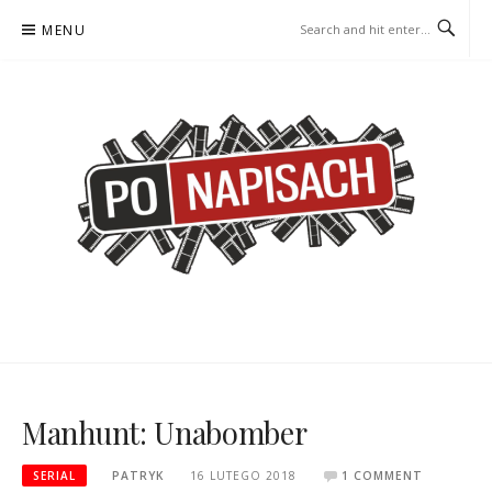
Skip
MENU
to
content
PO NAPISACH – KOMIKS –
KOMIKS – KSIĄŻKA – KINO
KSIĄŻKA – KINO
Manhunt: Unabomber
SERIAL
PATRYK
16 LUTEGO 2018
1 COMMENT