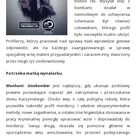
historii FBI. Wysyłał listy z
bombami, działał w
niemożliwym do uchwycenia
schemacie. Był również
człowiekiem, którego profil
było niezwykle trudno ułożyć.
Profilerzy, którzy pracowali nad sprawą mieli wprawdzie gotowe
odpowiedzi, ale na każdego zaangażowanego w sprawę
specjalistę w tej materii przypadał jeden i zarazem inny stworzony
przez niego rys osobowościowy.
Potrzeba matką wynalazku.
Manhunt: Unabomber
jest najlepszy, gdy ukazuje podstawy
prawne pozwalające napisać akt zatrzymania i przeszukania
domu Kaczynskiego. Chodzi więc o całą policyjną robotę, która
pozwoliła nakreślić profil mordercy. I właśnie eksperymentalne
metody, nowe zagadnienia, a ostatecznie
lingwistyka stosowana w
pracy
kryminalnej pomogły opracować wzór i doprowadziły do
mordercy. Swoją drogą, okazała się pomocna głównie w
sporządzeniu aktu aresztowania, bo przecież podejrzanego