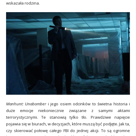
wskazała rodzina.
Manhunt: Unabomber
i jego osiem odcinków to świetna historia i
duże emocje niekoniecznie związane z samymi aktami
terrorystycznymi. Te stanowią tylko tło. Prawdziwe napięcie
pojawia się w biurach, w decyzjach, które muszą być podjęte. Jak ta,
czy skierować połowę całego FBI do jednej akcji. To są ogromne