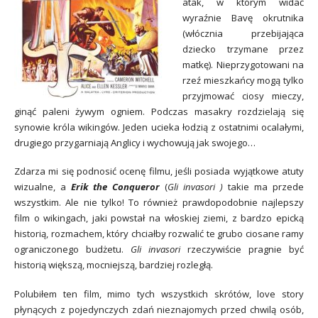
atak, w którym widać
wyraźnie Bavę okrutnika
(włócznia przebijająca
dziecko trzymane przez
matkę). Nieprzygotowani na
rzeź mieszkańcy mogą tylko
przyjmować ciosy mieczy,
ginąć paleni żywym ogniem. Podczas masakry rozdzielają się
synowie króla wikingów. Jeden ucieka łodzią z ostatnimi ocalałymi,
drugiego przygarniają Anglicy i wychowują jak swojego…
Zdarza mi się podnosić ocenę filmu, jeśli posiada wyjątkowe atuty
wizualne, a
Erik the Conqueror
(
Gli invasori )
takie ma przede
wszystkim. Ale nie tylko! To również prawdopodobnie najlepszy
film o wikingach, jaki powstał na włoskiej ziemi, z bardzo epicką
historią, rozmachem, który chciałby rozwalić te grubo ciosane ramy
ograniczonego budżetu.
Gli invasori
rzeczywiście pragnie być
historią większą, mocniejszą, bardziej rozległą.
Polubiłem ten film, mimo tych wszystkich skrótów, love story
płynących z pojedynczych zdań nieznajomych przed chwilą osób,