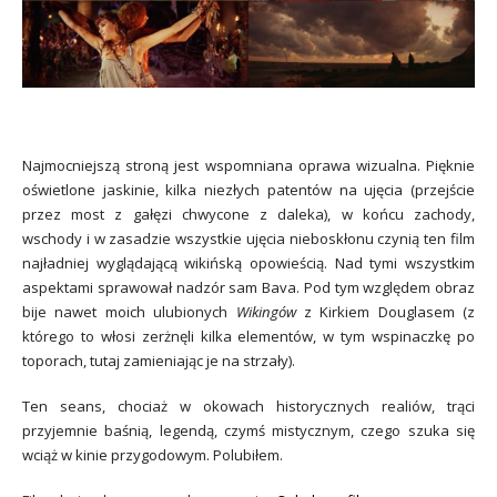
Najmocniejszą stroną jest wspomniana oprawa wizualna. Pięknie
oświetlone jaskinie, kilka niezłych patentów na ujęcia (przejście
przez most z gałęzi chwycone z daleka), w końcu zachody,
wschody i w zasadzie wszystkie ujęcia nieboskłonu czynią ten film
najładniej wyglądającą wikińską opowieścią. Nad tymi wszystkim
aspektami sprawował nadzór sam Bava. Pod tym względem obraz
bije nawet moich ulubionych
Wikingów
z Kirkiem Douglasem (z
którego to włosi zerżnęli kilka elementów, w tym wspinaczkę po
toporach, tutaj zamieniając je na strzały).
Ten seans, chociaż w okowach historycznych realiów, trąci
przyjemnie baśnią, legendą, czymś mistycznym, czego szuka się
wciąż w kinie przygodowym. Polubiłem.