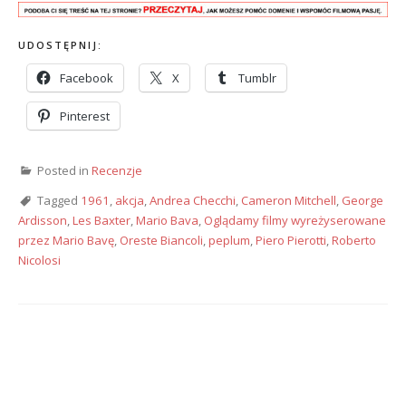
UDOSTĘPNIJ:
Facebook
X
Tumblr
Pinterest
Posted in
Recenzje
Tagged
1961
,
akcja
,
Andrea Checchi
,
Cameron Mitchell
,
George
Ardisson
,
Les Baxter
,
Mario Bava
,
Oglądamy filmy wyreżyserowane
przez Mario Bavę
,
Oreste Biancoli
,
peplum
,
Piero Pierotti
,
Roberto
Nicolosi