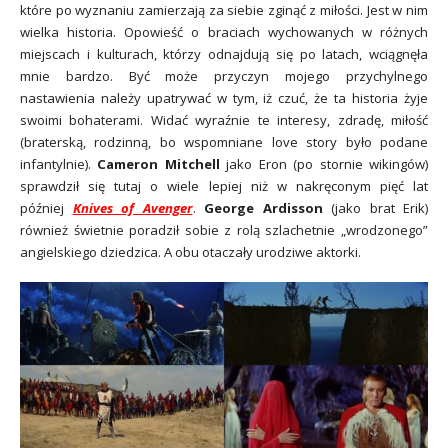
które po wyznaniu zamierzają za siebie zginąć z miłości. Jest w nim
wielka historia. Opowieść o braciach wychowanych w różnych
miejscach i kulturach, którzy odnajdują się po latach, wciągnęła
mnie bardzo. Być może przyczyn mojego przychylnego
nastawienia należy upatrywać w tym, iż czuć, że ta historia żyje
swoimi bohaterami. Widać wyraźnie te interesy, zdradę, miłość
(braterską, rodzinną, bo wspomniane love story było podane
infantylnie).
Cameron Mitchell
jako Eron (po stornie wikingów)
sprawdził się tutaj o wiele lepiej niż w nakręconym pięć lat
później
Knives of Avenger
.
George Ardisson
(jako brat Erik)
również świetnie poradził sobie z rolą szlachetnie „wrodzonego”
angielskiego dziedzica. A obu otaczały urodziwe aktorki.