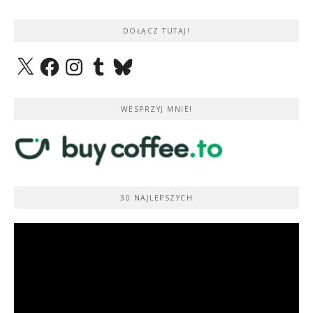
DOŁĄCZ TUTAJ!
X
Facebook
Instagram
Tumblr
Bluesky
WESPRZYJ MNIE!
30 NAJLEPSZYCH
Odtwarzacz
video