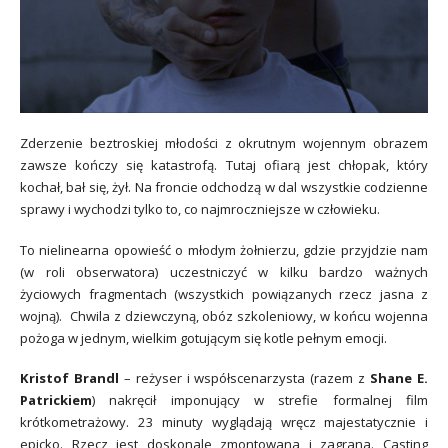
Zderzenie beztroskiej młodości z okrutnym wojennym obrazem
zawsze kończy się katastrofą. Tutaj ofiarą jest chłopak, który
kochał, bał się, żył. Na froncie odchodzą w dal wszystkie codzienne
sprawy i wychodzi tylko to, co najmroczniejsze w człowieku.
To nielinearna opowieść o młodym żołnierzu, gdzie przyjdzie nam
(w roli obserwatora) uczestniczyć w kilku bardzo ważnych
życiowych fragmentach (wszystkich powiązanych rzecz jasna z
wojną). Chwila z dziewczyną, obóz szkoleniowy, w końcu wojenna
pożoga w jednym, wielkim gotującym się kotle pełnym emocji.
Kristof Brandl
– reżyser i współscenarzysta (razem z
Shane E.
Patrickiem
) nakręcił imponujący w strefie formalnej film
krótkometrażowy. 23 minuty wyglądają wręcz majestatycznie i
epicko. Rzecz jest doskonale zmontowana i zagrana. Casting