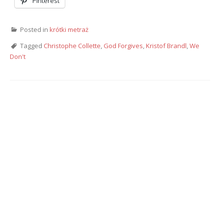
Pinterest
Posted in
krótki metraż
Tagged
Christophe Collette
,
God Forgives
,
Kristof Brandl
,
We
Don't