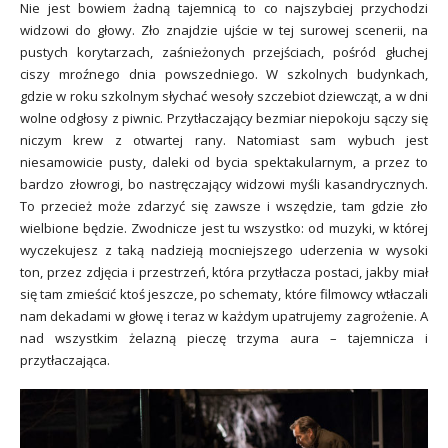
Nie jest bowiem żadną tajemnicą to co najszybciej przychodzi
widzowi do głowy. Zło znajdzie ujście w tej surowej scenerii, na
pustych korytarzach, zaśnieżonych przejściach, pośród głuchej
ciszy mroźnego dnia powszedniego. W szkolnych budynkach,
gdzie w roku szkolnym słychać wesoły szczebiot dziewcząt, a w dni
wolne odgłosy z piwnic. Przytłaczający bezmiar niepokoju sączy się
niczym krew z otwartej rany. Natomiast sam wybuch jest
niesamowicie pusty, daleki od bycia spektakularnym, a przez to
bardzo złowrogi, bo nastręczający widzowi myśli kasandrycznych.
To przecież może zdarzyć się zawsze i wszędzie, tam gdzie zło
wielbione będzie. Zwodnicze jest tu wszystko: od muzyki, w której
wyczekujesz z taką nadzieją mocniejszego uderzenia w wysoki
ton, przez zdjęcia i przestrzeń, która przytłacza postaci, jakby miał
się tam zmieścić ktoś jeszcze, po schematy, które filmowcy wtłaczali
nam dekadami w głowę i teraz w każdym upatrujemy zagrożenie. A
nad wszystkim żelazną pieczę trzyma aura – tajemnicza i
przytłaczająca.