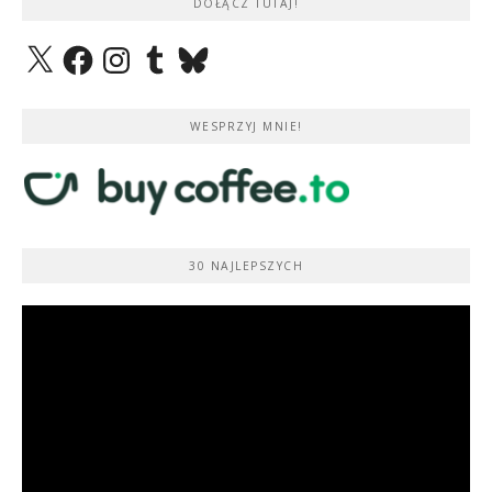
DOŁĄCZ TUTAJ!
X
Facebook
Instagram
Tumblr
Bluesky
WESPRZYJ MNIE!
30 NAJLEPSZYCH
Odtwarzacz
video