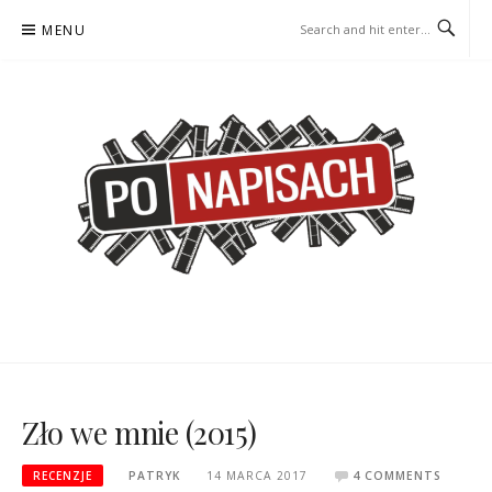
Skip
MENU
to
content
PO NAPISACH – KOMIKS –
KOMIKS – KSIĄŻKA – KINO
KSIĄŻKA – KINO
Zło we mnie (2015)
RECENZJE
PATRYK
14 MARCA 2017
4 COMMENTS