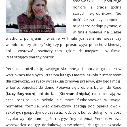
środowisku ponurego
horroru z gracją godną
starych wyrobników. Nie
dość, że straszy, niepokoi,
to jeszcze zadaje pytania, a
w finale wylewa na Ciebie
wiadro z pomyjami. I właśnie w finale już sam nie wiesz czy
współczuć, czy cieszyć się, czy po prostu wyjść po cichu z kinowej
sali i zostawić koszmary tam, gdzie ich miejsce – w filmie.
Przerażająco smutny horror.
Perkins osadził akcję swojego skromnego i znaczącego dzieła w
warunkach idealnych. Przełom lutego i marca, szkoła z internatem
dla dziewcząt, wszyscy wyczekują zimowej przerwy, gdy będą mogli
w końcu pojechać do domu. Pojawia się problem, bo ani do Rose
(
Lucy Boynton
), ani do Kat (
Kiernan Shipka
) nie docierają na
czas rodzice. Ale szkoła nie może funkcjonować w swojej
normalnej formule, więc dziewczyny zostają pod opieką dwójki
szkolnych gospodyń do czasu aż rodzice w końcu dotrą. I o ile dość
szybko wydaje nam się, że rozgryźliśmy schemat, Perkins w czas
wprowadza do gry dodatkową niewiadomą, zbiegłą ze szpitala