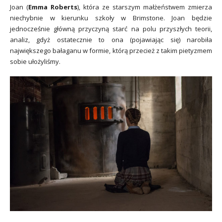
Joan (
Emma Roberts
), która ze starszym małżeństwem zmierza
niechybnie w kierunku szkoły w Brimstone. Joan będzie
jednocześnie główną przyczyną starć na polu przyszłych teorii,
analiz, gdyż ostatecznie to ona (pojawiając się) narobiła
największego bałaganu w formie, którą przecież z takim pietyzmem
sobie ułożyliśmy.