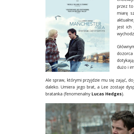
przez to
miarę s
aktualne
jest ich
wychodzi
Głównym
dozorca
dotykają
dużo i i
Ale spraw, którymi przyjdzie mu się zająć, do
daleko. Umiera jego brat, a Lee zostaje d
bratanka (fenomenalny
Lucas Hedges
).