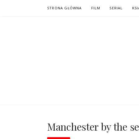
Skip
STRONA GŁÓWNA
FILM
SERIAL
KSI
to
content
PO NAPISAC
KOMIKS – KSIĄŻKA – KINO
Manchester by the se