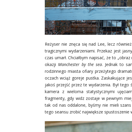
Reżyser nie znęca się nad Lee, lecz również
tragicznymi wydarzeniami. Przekaz jest jasny
czas umarł. Chciałbym napisać, że to „obraz 
okazji
Manchester by the sea
. Jednak to sa
rodzinnego miasta ofiary przeżytego dramat
oczach wciąż goreje pustka. Zaskakujące jest
jakoś przejść przez te wydarzenia. Był teg
kamera z wieloma statystycznymi ujęciam
fragmenty, gdy widz zostaje w pewnym miej
tak od nas oddalone, byśmy nie mieli szans
tego seansu zrobić największe spustoszenie 