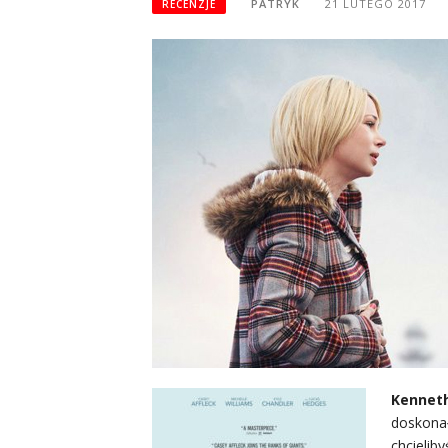
PATRYK
21 LUTEGO 2017
RECENZJE
Kennet
doskona
chcielib