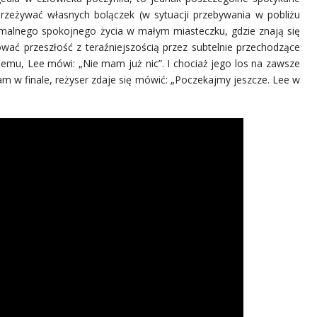
przeżywać własnych bolączek (w sytuacji przebywania w pobliżu
malnego spokojnego życia w małym miasteczku, gdzie znają się
ać przeszłość z teraźniejszością przez subtelnie przechodzące
a temu, Lee mówi: „Nie mam już nic”. I chociaż jego los na zawsze
am w finale, reżyser zdaje się mówić: „Poczekajmy jeszcze. Lee w