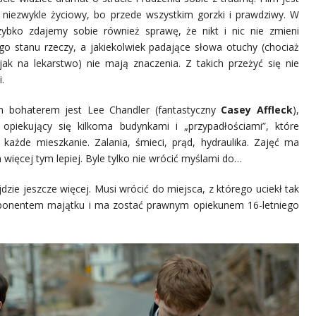
 niezwykle życiowy, bo przede wszystkim gorzki i prawdziwy. W
zybko zdajemy sobie również sprawę, że nikt i nic nie zmieni
go stanu rzeczy, a jakiekolwiek padające słowa otuchy (chociaż
 jak na lekarstwo) nie mają znaczenia. Z takich przeżyć się nie
.
 bohaterem jest Lee Chandler (fantastyczny
Casey Affleck
),
 opiekujący się kilkoma budynkami i „przypadłościami”, które
 każde mieszkanie. Zalania, śmieci, prąd, hydraulika. Zajęć ma
m więcej tym lepiej. Byle tylko nie wrócić myślami do…
jdzie jeszcze więcej. Musi wrócić do miejsca, z którego uciekł tak
ysponentem majątku i ma zostać prawnym opiekunem 16-letniego