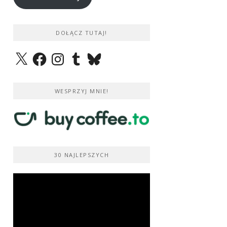
DOŁĄCZ TUTAJ!
X
Facebook
Instagram
Tumblr
Bluesky
WESPRZYJ MNIE!
30 NAJLEPSZYCH
Odtwarzacz
video