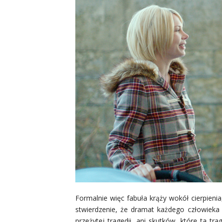
Formalnie więc fabuła krąży wokół cierpieni
stwierdzenie, że dramat każdego człowieka 
przeżytej tragedii, ani skutków, które ta t