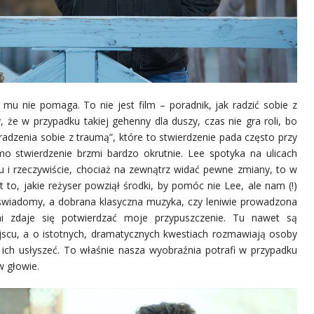
 mu nie pomaga. To nie jest film – poradnik, jak radzić sobie z
, że w przypadku takiej gehenny dla duszy, czas nie gra roli, bo
radzenia sobie z traumą”, które to stwierdzenie pada często przy
mo stwierdzenie brzmi bardzo okrutnie. Lee spotyka na ulicach
u i rzeczywiście, chociaż na zewnątrz widać pewne zmiany, to w
 to, jakie reżyser powziął środki, by pomóc nie Lee, ale nam (!)
o świadomy, a dobrana klasyczna muzyka, czy leniwie prowadzona
i zdaje się potwierdzać moje przypuszczenie. Tu nawet są
scu, a o istotnych, dramatycznych kwestiach rozmawiają osoby
 ich usłyszeć. To właśnie nasza wyobraźnia potrafi w przypadku
w głowie.