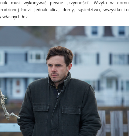
ednak musi wykonywać pewne „czynności”. Wizyta w domu
odzinnej łodzi. Jednak ulica, domy, sąsiedztwo, wszystko to
y własnych łez.