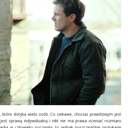
a, które dotyka wielu osób. Co ciekawe, chociaż prawdziwym jest
jest sprawą indywidualną i nikt nie ma prawa oceniać rozmiaru
ragedia w człowieku poczyniła, to jednak poszczególne spotykane