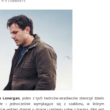
0 COMMENTS
h Lonergan
, jeden z tych twórców-wrażliwców stworzył dzieło
łe i jednocześnie wymykające się z szablonu, w którym
yście widzieć dramat o stracie i radzeniu sobie z traumą. Film jest