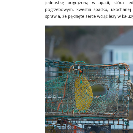
jednostkę pogrążoną w apatii, która j
pogrzebowym, kwestia spadku, ukochanej r
sprawia, że pęknięte serce wciąż leży w kałuż