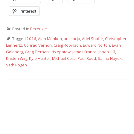
Pinterest
Posted in
Recenzje
Tagged
2016
,
Alan Menken
,
animacja
,
Ariel Shaffir
,
Christopher
Lennertz
,
Conrad Vernon
,
Craig Robinson
,
Edward Norton
,
Evan
Goldberg
,
Greg Tiernan
,
Iris Apatow
,
James Franco
,
Jonah Hill
,
Kristen Wiig
,
Kyle Hunter
,
Michael Cera
,
Paul Rudd
,
Salma Hayek
,
Seth Rogen