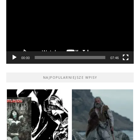
video
00:00
07:46
NAJPOPULARNIEJSZE WPISY