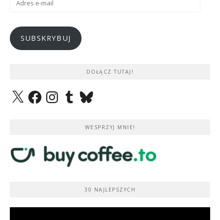
e-
mail
SUBSKRYBUJ
DOŁĄCZ TUTAJ!
X
Facebook
Instagram
Tumblr
Bluesky
WESPRZYJ MNIE!
30 NAJLEPSZYCH
Odtwarzacz