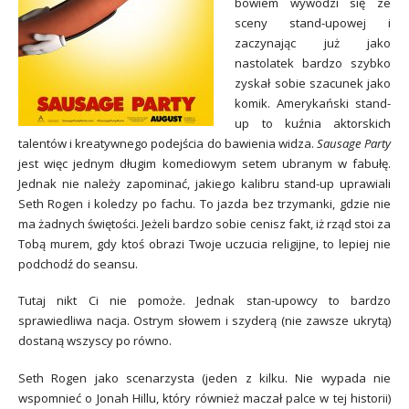
bowiem wywodzi się ze
sceny stand-upowej i
zaczynając już jako
nastolatek bardzo szybko
zyskał sobie szacunek jako
komik. Amerykański stand-
up to kuźnia aktorskich
talentów i kreatywnego podejścia do bawienia widza.
Sausage Party
jest więc jednym długim komediowym setem ubranym w fabułę.
Jednak nie należy zapominać, jakiego kalibru stand-up uprawiali
Seth Rogen i koledzy po fachu. To jazda bez trzymanki, gdzie nie
ma żadnych świętości. Jeżeli bardzo sobie cenisz fakt, iż rząd stoi za
Tobą murem, gdy ktoś obrazi Twoje uczucia religijne, to lepiej nie
podchodź do seansu.
Tutaj nikt Ci nie pomoże. Jednak stan-upowcy to bardzo
sprawiedliwa nacja. Ostrym słowem i szyderą (nie zawsze ukrytą)
dostaną wszyscy po równo.
Seth Rogen jako scenarzysta (jeden z kilku. Nie wypada nie
wspomnieć o Jonah Hillu, który również maczał palce w tej historii)