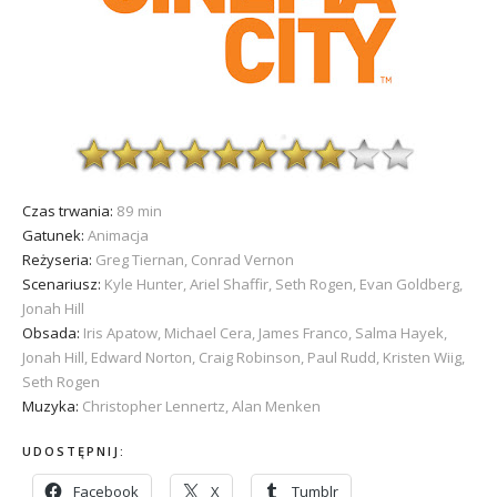
Czas trwania:
89 min
Gatunek:
Animacja
Reżyseria:
Greg Tiernan, Conrad Vernon
Scenariusz:
Kyle Hunter, Ariel Shaffir, Seth Rogen, Evan Goldberg,
Jonah Hill
Obsada:
Iris Apatow, Michael Cera, James Franco, Salma Hayek,
Jonah Hill, Edward Norton, Craig Robinson, Paul Rudd, Kristen Wiig,
Seth Rogen
Muzyka:
Christopher Lennertz, Alan Menken
UDOSTĘPNIJ:
Facebook
X
Tumblr