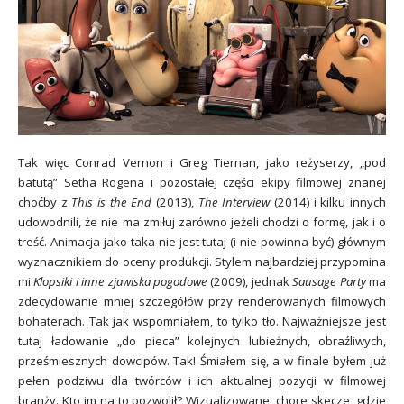
Tak więc Conrad Vernon i Greg Tiernan, jako reżyserzy, „p
od
batutą”
Setha Rogena i pozostałej części ekipy filmowej znanej
choćby z
This is the End
(2013),
The Interview
(2014) i kilku innych
udowodnili, że nie ma zmiłuj zarówno jeżeli chodzi o formę, jak i o
treść. Animacja jako taka nie jest tutaj (i nie powinna być) głównym
wyznacznikiem do oceny produkcji. Stylem najbardziej przypomina
mi
Klopsiki i inne zjawiska pogodowe
(2009), jednak
Sausage Party
ma
zdecydowanie mniej szczegółów przy renderowanych filmowych
bohaterach. Tak jak wspomniałem, to tylko tło. Najważniejsze jest
tutaj ładowanie „do pieca” kolejnych lubieżnych, obraźliwych,
prześmiesznych dowcipów. Tak! Śmiałem się, a w finale byłem już
pełen podziwu dla twórców i ich aktualnej pozycji w filmowej
branży. Kto im na to pozwolił? Wizualizowane, chore skecze, gdzie