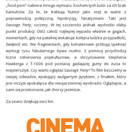
„food porn” nabiera innego wymiaru. Kocham tych ludzi za ich brak
hamulców. Za to, że traktują humor jako oręż w walce z
poprawnością polityczną, hipokryzją, fanatyzmem. Taki jest
Sausage Party
, szczery. W tej szczerości jednak wychodzi słaby
punkt produkcji. Otóż całość najlepiej wypada właśnie w gagach,
momentach, gdy na patelnię wskakuje kolejna ludzka przypadłość,
świętość etc. We fragmentach, gdy bohaterowie próbują spełniać
wymogi rysu fabularnego bywa nudno. Z pomocą przychodzą
liczne odniesienia popkulturowe, a skrzyżowanie Stephena
Hawkinga z T-1000 pod postacią gadającej gumy do żucia to
majstersztyk. Czy warto oglądać
Sausage Party
? To film bezczelny w
swojej odwadze, epatujący wulgarnym językiem, z finałem, który
jest niczym apokalipsa dla nieujarzmionej wyobraźni. Oglądajcie, a
sami się przekonacie, jak chorzy jesteście.
Za seans dziękuję sieci kin.