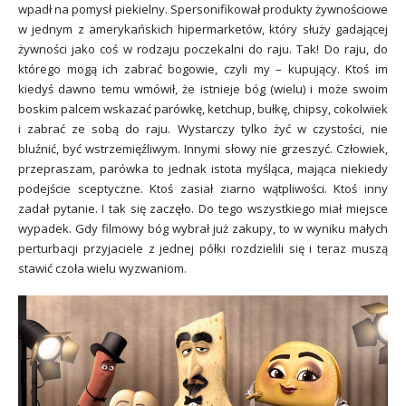
wpadł na pomysł piekielny. Spersonifikował produkty żywnościowe
w jednym z amerykańskich hipermarketów, który służy gadającej
żywności jako coś w rodzaju poczekalni do raju. Tak! Do raju, do
którego mogą ich zabrać bogowie, czyli my – kupujący. Ktoś im
kiedyś dawno temu wmówił, że istnieje bóg (wielu) i może swoim
boskim palcem wskazać parówkę, ketchup, bułkę, chipsy, cokolwiek
i zabrać ze sobą do raju. Wystarczy tylko żyć w czystości, nie
bluźnić, być wstrzemięźliwym. Innymi słowy nie grzeszyć. Człowiek,
przepraszam, parówka to jednak istota myśląca,
mająca niekiedy
podejście sceptyczne
. Ktoś zasiał ziarno wątpliwości. Ktoś inny
zadał pytanie. I tak się zaczęło. Do tego wszystkiego miał miejsce
wypadek. Gdy filmowy bóg wybrał już zakupy, to w wyniku małych
perturbacji przyjaciele z jednej półki rozdzielili się i teraz muszą
stawić czoła wielu wyzwaniom.