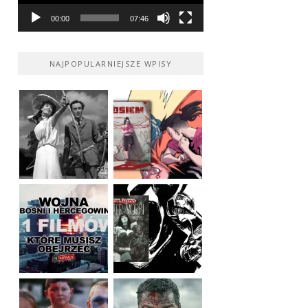
00:00
07:46
NAJPOPULARNIEJSZE WPISY