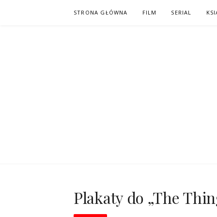
Skip
STRONA GŁÓWNA
FILM
SERIAL
KSI
to
content
PO NAPISAC
KOMIKS – KSIĄŻKA – KINO
Plakaty do „The Thi