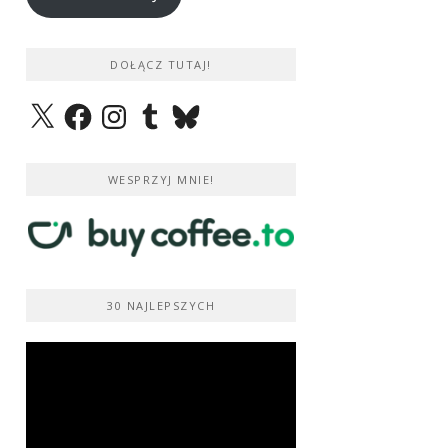
DOŁĄCZ TUTAJ!
X
Facebook
Instagram
Tumblr
Bluesky
WESPRZYJ MNIE!
30 NAJLEPSZYCH
Odtwarzacz
video