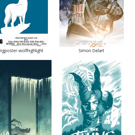
ingposter-wolfhighlight
Simon Delart