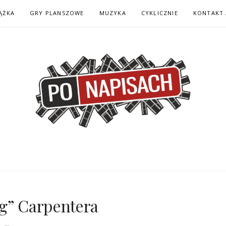
ĄŻKA
GRY PLANSZOWE
MUZYKA
CYKLICZNIE
KONTAKT 
H – KOMIKS – KSI
ng” Carpentera