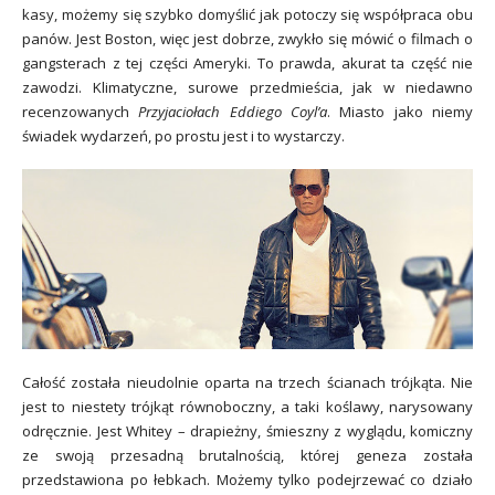
kasy, możemy się szybko domyślić jak potoczy się współpraca obu
panów. Jest Boston, więc jest dobrze, zwykło się mówić o filmach o
gangsterach z tej części Ameryki. To prawda, akurat ta część nie
zawodzi. Klimatyczne, surowe przedmieścia, jak w niedawno
recenzowanych
Przyjaciołach Eddiego Coyl’a
. Miasto jako niemy
świadek wydarzeń, po prostu jest i to wystarczy.
Całość została nieudolnie oparta na trzech ścianach trójkąta. Nie
jest to niestety trójkąt równoboczny, a taki koślawy, narysowany
odręcznie. Jest Whitey – drapieżny, śmieszny z wyglądu, komiczny
ze swoją przesadną brutalnością, której geneza została
przedstawiona po łebkach. Możemy tylko podejrzewać co działo