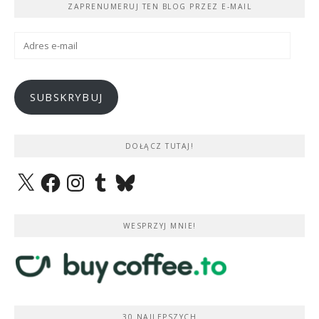
ZAPRENUMERUJ TEN BLOG PRZEZ E-MAIL
Adres
e-
mail
SUBSKRYBUJ
DOŁĄCZ TUTAJ!
X
Facebook
Instagram
Tumblr
Bluesky
WESPRZYJ MNIE!
30 NAJLEPSZYCH