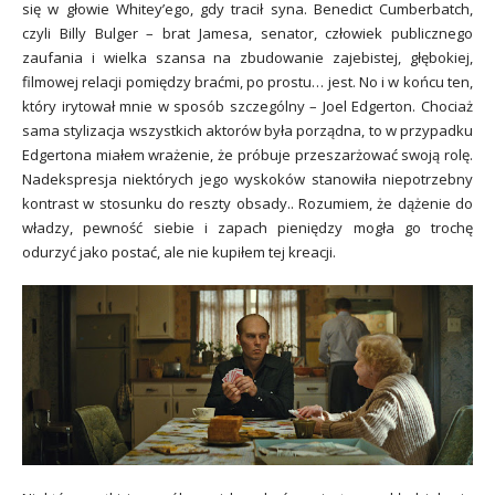
się w głowie Whitey’ego, gdy tracił syna. Benedict Cumberbatch,
czyli Billy Bulger – brat Jamesa, senator, człowiek publicznego
zaufania i wielka szansa na zbudowanie zajebistej, głębokiej,
filmowej relacji pomiędzy braćmi, po prostu… jest. No i w końcu ten,
który irytował mnie w sposób szczególny – Joel Edgerton. Chociaż
sama stylizacja wszystkich aktorów była porządna, to w przypadku
Edgertona miałem wrażenie, że próbuje przeszarżować swoją rolę.
Nadekspresja niektórych jego wyskoków stanowiła niepotrzebny
kontrast w stosunku do reszty obsady.. Rozumiem, że dążenie do
władzy, pewność siebie i zapach pieniędzy mogła go trochę
odurzyć jako postać, ale nie kupiłem tej kreacji.