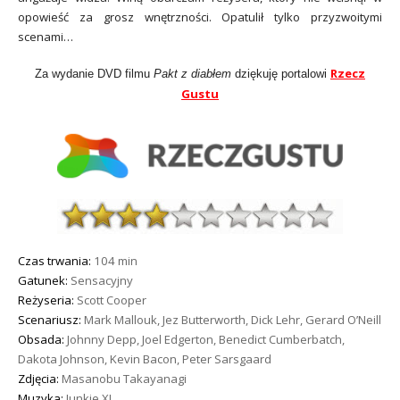
opowieść za grosz wnętrzności. Opatulił tylko przyzwoitymi
scenami…
Rzecz
Za wydanie DVD filmu
Pakt z diabłem
dziękuję portalowi
Gustu
Czas trwania:
104 min
Gatunek:
Sensacyjny
Reżyseria:
Scott Cooper
Scenariusz:
Mark Mallouk, Jez Butterworth, Dick Lehr, Gerard O’Neill
Obsada:
Johnny Depp, Joel Edgerton, Benedict Cumberbatch,
Dakota Johnson, Kevin Bacon, Peter Sarsgaard
Zdjęcia:
Masanobu Takayanagi
Muzyka:
Junkie XL