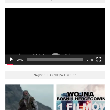
Odtwarzacz
video
00:00
07:46
NAJPOPULARNIEJSZE WPISY