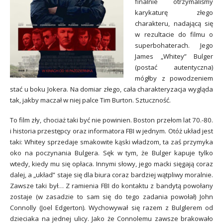
finalnie otrzymaliśmy
karykaturę złego
charakteru, nadającą się
w rezultacie do filmu o
superbohaterach. Jego
James „Whitey” Bulger
(postać autentyczna)
mógłby z powodzeniem
stać u boku Jokera. Na domiar złego, cała charakteryzacja wygląda
tak, jakby maczał w niej palce Tim Burton. Sztuczność.
To film zły, chociaż taki być nie powinien. Boston przełom lat 70.-80.
i historia przestępcy oraz informatora FBI w jednym. Otóż układ jest
taki: Whitey sprzedaje smakowite kąski władzom, ta zaś przymyka
oko na poczynania Bulgera. Sęk w tym, że Bulger kapuje tylko
wtedy, kiedy mu się opłaca. Innymi słowy, jego macki sięgają coraz
dalej, a „układ” staje się dla biura coraz bardziej wątpliwy moralnie.
Zawsze taki był… Z ramienia FBI do kontaktu z bandytą powołany
zostaje (w zasadzie to sam się do tego zadania powołał) John
Connolly (Joel Edgerton). Wychowywał się razem z Bulglerem od
dzieciaka na jednej ulicy. Jako że Connolemu zawsze brakowało