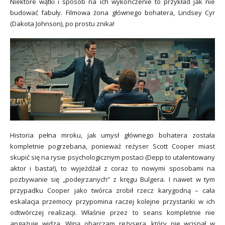
Niektóre wątki i sposób na ich wykończenie to przykład jak nie
budować fabuły. Filmowa żona głównego bohatera, Lindsey Cyr
(Dakota Johnson), po prostu znika!
Historia pełna mroku, jak umysł głównego bohatera została
kompletnie pogrzebana, ponieważ reżyser Scott Cooper miast
skupić się na rysie psychologicznym postaci (Depp to utalentowany
aktor i basta!), to wyjeżdżał z coraz to nowymi sposobami na
pozbywanie się „podejrzanych” z kręgu Bulgera. I nawet w tym
przypadku Cooper jako twórca zrobił rzecz karygodną – cała
eskalacja przemocy przypomina raczej kolejne przystanki w ich
odtwórczej realizacji. Właśnie przez to seans kompletnie nie
angażuje widza. Winą obarczam reżysera, który nie wcisnął w