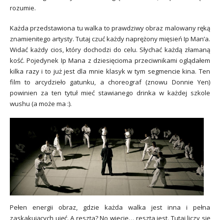
rozumie.
Każda przedstawiona tu walka to prawdziwy obraz malowany ręką
znamienitego artysty. Tutaj czuć każdy naprężony mięsień Ip Man’a.
Widać każdy cios, który dochodzi do celu. Słychać każdą złamaną
kość. Pojedynek Ip Mana z dziesięcioma przeciwnikami oglądałem
kilka razy i to już jest dla mnie klasyk w tym segmencie kina. Ten
film to arcydzieło gatunku, a choreograf (znowu Donnie Yen)
powinien za ten tytuł mieć stawianego drinka w każdej szkole
wushu (a może ma :).
Pełen energii obraz, gdzie każda walka jest inna i pełna
zaskakujących ujęć. A reszta? No wiecie… reszta jest. Tutaj liczy się