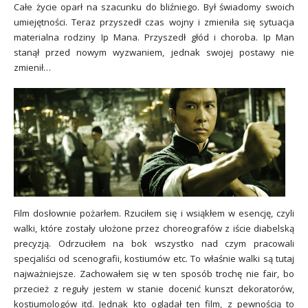
Całe życie oparł na szacunku do bliźniego. Był świadomy swoich
umiejętności. Teraz przyszedł czas wojny i zmieniła się sytuacja
materialna rodziny Ip Mana. Przyszedł głód i choroba. Ip Man
stanął przed nowym wyzwaniem, jednak swojej postawy nie
zmienił…
Film dosłownie pożarłem. Rzuciłem się i wsiąkłem w esencję, czyli
walki, które zostały ułożone przez choreografów z iście diabelską
precyzją. Odrzuciłem na bok wszystko nad czym pracowali
specjaliści od scenografii, kostiumów etc. To właśnie walki są tutaj
najważniejsze. Zachowałem się w ten sposób trochę nie fair, bo
przecież z reguły jestem w stanie docenić kunszt dekoratorów,
kostiumologów itd. Jednak kto oglądał ten film, z pewnością to