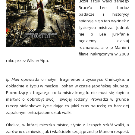
uczył sztuk walki samego
Bruce’a Lee, chociaż
badacze i historycy
spierają się o ten wycinek z
życiorysu mistrza. Jednak
nie o Lee Jun-fanie
będziemy dzisiaj
rozmawiać, a o Ip Manie i
filmie nakręconym w 2008
roku przez Wilson Yipa.
Ip Man
opowiada o małym fragmencie z życiorysu Chińczyka, a
dokładnie o życiu w mieście Foshan w czasie japońskiej okupacji.
Pochodzący z bogatego rodu mistrz kung-fu nie musi się zbytnio
martwić o dobrobyt swój i swojej rodziny. Prowadzi w gruncie
rzeczy sielankowe życie dając co jakiś czas nauczkę co bardziej
zapalonym entuzjastom sztuk walki.
Okolica, w której mieszka mistrz, słynie z licznych szkół walki, a
zarówno uczniowie, jak i właściciele czują przed Ip Manem respekt.