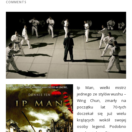
COMMENTS
Ip Man, wielki mistrz
jednego ze stylów wushu –
Wing Chun, zmarły na
początku lat 70-tych
doczekał się już wielu
krążących wokół swojej
osoby legend. Podobno