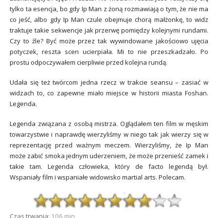
tylko ta esencja, bo gdy Ip Man z żoną rozmawiają o tym, że nie ma
co jeść, albo gdy Ip Man czule obejmuje chorą małżonkę, to widz
traktuje takie sekwencje jak przerwę pomiędzy kolejnymi rundami.
Czy to źle? Być może przez tak wywindowane jakościowo ujęcia
potyczek, reszta scen ucierpiała. Mi to nie przeszkadzało. Po
prostu odpoczywałem cierpliwie przed kolejna rundą.
Udała się też twórcom jedna rzecz w trakcie seansu – zasiać w
widzach to, co zapewne miało miejsce w historii miasta Foshan.
Legenda.
Legenda związana z osobą mistrza. Oglądałem ten film w męskim
towarzystwie i naprawdę wierzyliśmy w niego tak jak wierzy się w
reprezentację przed ważnym meczem. Wierzyliśmy, że Ip Man
może zabić smoka jednym uderzeniem, że może przenieść zamek i
takie tam. Legenda człowieka, który de facto legendą był.
Wspaniały film i wspaniałe widowisko martial arts. Polecam.
Czas trwania:
106 min