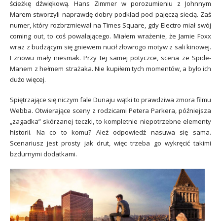
ścieżkę dźwiękową. Hans Zimmer w porozumieniu z Johnnym
Marem stworzyli naprawdę dobry podkład pod pajęczą siecią. Zaś
numer, który rozbrzmiewał na Times Square, gdy Electro miał swój
coming out, to coś powalającego. Miałem wrażenie, że Jamie Foxx
wraz z budzącym się gniewem nucił złowrogo motyw z sali kinowej.
I znowu mały niesmak. Przy tej samej potyczce, scena ze Spide-
Manem z hełmem strażaka. Nie kupiłem tych momentów, a było ich
dużo więcej.
Spiętrzające się niczym fale Dunaju wątki to prawdziwa zmora filmu
Webba. Otwierające sceny z rodzicami Petera Parkera, późniejsza
„zagadka” skórzanej teczki, to kompletnie niepotrzebne elementy
historii. Na co to komu? Ależ odpowiedź nasuwa się sama.
Scenariusz jest prosty jak drut, więc trzeba go wykręcić takimi
bzdurnymi dodatkami.