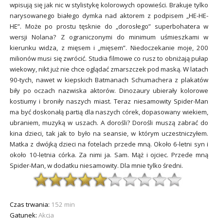
wpisują się jak nic w stylistykę kolorowych opowieści. Brakuje tylko
narysowanego białego dymka nad aktorem z podpisem „HE-HE-
HE”. Może po prostu tęsknie do „dorosłego” superbohatera w
wersji Nolana? Z ograniczonymi do minimum uśmieszkami w
kierunku widza, z mięsem i „mięsem”. Niedoczekanie moje, 200
milionów musi się zwrócić. Studia filmowe co rusz to obniżają pułap
wiekowy, nikt już nie chce oglądać zmarszczek pod maską. W latach
90-tych, nawet w kiepskich Batmanach Schumachera z plakatów
biły po oczach nazwiska aktorów. Dinozaury ubierały kolorowe
kostiumy i broniły naszych miast. Teraz niesamowity Spider-Man
ma być doskonałą partią dla naszych córek, dopasowany wiekiem,
ubraniem, muzyką w uszach. A dorośli? Dorośli muszą zabrać do
kina dzieci, tak jak to było na seansie, w którym uczestniczyłem.
Matka z dwójką dzieci na fotelach przede mną. Około 6-letni syn i
około 10-letnia córka. Za nimi ja. Sam. Mąż i ojciec. Przede mną
Spider-Man, w dodatku niesamowity. Dla mnie tylko średni.
Czas trwania:
152 min
Gatunek:
Akcja