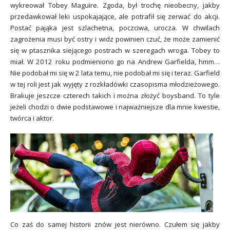
wykreował Tobey Maguire. Zgoda, był trochę nieobecny, jakby
przedawkował leki uspokajające, ale potrafił się zerwać do akcji.
Postać pająka jest szlachetna, poczciwa, urocza. W chwilach
zagrożenia musi być ostry i widz powinien czuć, że może zamienić
się w ptasznika siejącego postrach w szeregach wroga. Tobey to
miał. W 2012 roku podmieniono go na Andrew Garfielda, hmm…
Nie podobał mi się w 2 lata temu, nie podobał mi się i teraz. Garfield
w tej roli jest jak wyjęty z rozkładówki czasopisma młodzieżowego.
Brakuje jeszcze czterech takich i można złożyć boysband. To tyle
jeżeli chodzi o dwie podstawowe i najważniejsze dla mnie kwestie,
twórca i aktor.
Co zaś do samej historii znów jest nierówno. Czułem się jakby