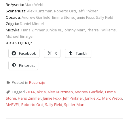
Reżyseria:
Marc Webb
Scenariusz:
Alex Kurtzman, Roberto Orci, Jeff Pinkner
Obsada:
Andrew Garfield, Emma Stone, Jamie Foxx, Sally Field
Zdjęcia:
Daniel Mindel
Muzyka:
Hans Zimmer, Junkie XL, Johnny Marr, Pharrell Williams,
Michael Einziger
UDOSTĘPNIJ:
Facebook
X
Tumblr
Pinterest
Posted in
Recenzje
Tagged
2014
,
akcja
,
Alex Kurtzman
,
Andrew Garfield
,
Emma
Stone
,
Hans Zimmer
,
Jamie Foxx
,
Jeff Pinkner
,
Junkie XL
,
Marc Webb
,
MARVEL
,
Roberto Orci
,
Sally Field
,
Spider-Man