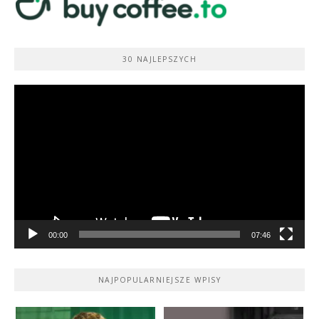
30 NAJLEPSZYCH
Odtwarzacz
video
00:00
07:46
NAJPOPULARNIEJSZE WPISY