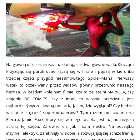
Na główną oś scenariusza nakładają się dwa główne wątki. Klucząc i
krzyżując się parokrotnie, łączą się w finale i pędzą w kierunku
trzeciej części przygód niesamowitego Spider-Mana. Pierwszy
wątek to oczekiwany przez widzów główny przeciwnik naszego
herosa. W każdym kolejnym filmie, czy to ze stajni MARVELA, czy
stajenki DC COMICS, czy z innej, to właśnie przeciwnik jest
najbardziej wyczekiwaną postacią. Jak będzie wyglądał? Czy będzie
w stanie zagrozić superbohaterowi? Tym razem postawiono na
Electro. Jamie Foxx, który się w niego wciela jest najmocniejszą
stroną tej części. Zarówno on, jak i sam Electro. Na początku
inżynier elektryk, zamknięty w sobie, z rozwijającą się schizofrenią.
Dziwak jakich mało. NIKT go nie zna, NIKT go nie widzi. Ulegając