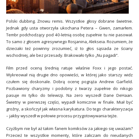
Polski dubbing. Znowu remis. Wszystkie głosy dobrane świetnie.
Jednak gdy usta otworzyła ukochana Petera – Gwen, zamarłem.
Tembr podchodzący pod 40-letnią osobę zupełnie tu nie pasował.
To samo z głosem agresywnego Rosjanina, Alekseia. Rozumiem, że
dzieciaki też powinny zrozumieć, iż to głos sąsiada ze ściany
wschodniej, ale bez przesady. Brakowało tylko „Nu pagadi”.
Film przed oceną średnią ratuje właśnie Foxx i jego postać.
Wykreował nią drugie dno opowieści, w której jako starszy widz
czułem się doskonale. Dobrą ocenę pogrąża Andrew Garfield.
Pozbawiony charyzmy i podobny z twarzy zupełnie do nikogo
pasuje mi tylko do telewizji. Na zero wyszedł Dane DeHaan.
Świetny w pierwszej części, wypadł komicznie w finale. Miał być
groźny, a skończył jak własna karykatura. Do tego charakteryzacja
– jakby wyszedł w połowie procesu przygotowywania tejże.
Czyżbym nie był aż takim fanem komiksów za jakiego się uważam?
Przecież te wszystkie momenty, które zaliczam do nieudanych