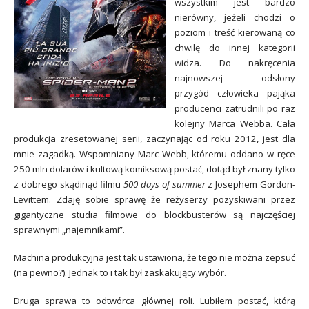
wszystkim jest bardzo
nierówny, jeżeli chodzi o
poziom i treść kierowaną co
chwilę do innej kategorii
widza. Do nakręcenia
najnowszej odsłony
przygód człowieka pająka
producenci zatrudnili po raz
kolejny Marca Webba. Cała
produkcja zresetowanej serii, zaczynając od roku 2012, jest dla
mnie zagadką. Wspomniany Marc Webb, któremu oddano w ręce
250 mln dolarów i kultową komiksową postać, dotąd był znany tylko
z dobrego skądinąd filmu
500 days of summer
z Josephem Gordon-
Levittem. Zdaję sobie sprawę że reżyserzy pozyskiwani przez
gigantyczne studia filmowe do blockbusterów są najczęściej
sprawnymi „najemnikami”.
Machina produkcyjna jest tak ustawiona, że tego nie można zepsuć
(na pewno?). Jednak to i tak był zaskakujący wybór.
Druga sprawa to odtwórca głównej roli. Lubiłem postać, którą