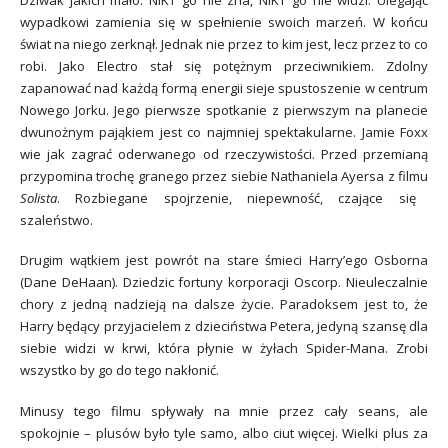
wypadkowi zamienia się w spełnienie swoich marzeń. W końcu
świat na niego zerknął. Jednak nie przez to kim jest, lecz przez to co
robi. Jako Electro stał się potężnym przeciwnikiem. Zdolny
zapanować nad każdą formą energii sieje spustoszenie w centrum
Nowego Jorku. Jego pierwsze spotkanie z pierwszym na planecie
dwunożnym pająkiem jest co najmniej spektakularne. Jamie Foxx
wie jak zagrać oderwanego od rzeczywistości. Przed przemianą
przypomina trochę granego przez siebie Nathaniela Ayersa z filmu
Solista
. Rozbiegane spojrzenie, niepewność, czające się
szaleństwo.
Drugim wątkiem jest powrót na stare śmieci Harry’ego Osborna
(Dane DeHaan). Dziedzic fortuny korporacji Oscorp. Nieuleczalnie
chory z jedną nadzieją na dalsze życie. Paradoksem jest to, że
Harry będący przyjacielem z dzieciństwa Petera, jedyną szansę dla
siebie widzi w krwi, która płynie w żyłach Spider-Mana. Zrobi
wszystko by go do tego nakłonić.
Minusy tego filmu spływały na mnie przez cały seans, ale
spokojnie – plusów było tyle samo, albo ciut więcej. Wielki plus za