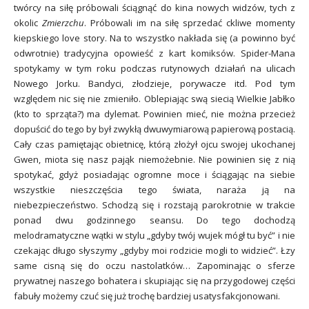
twórcy na siłę próbowali ściągnąć do kina nowych widzów, tych z
okolic
Zmierzchu
. Próbowali im na siłę sprzedać ckliwe momenty
kiepskiego love story. Na to wszystko nakłada się (a powinno być
odwrotnie) tradycyjna opowieść z kart komiksów. Spider-Mana
spotykamy w tym roku podczas rutynowych działań na ulicach
Nowego Jorku. Bandyci, złodzieje, porywacze itd. Pod tym
względem nic się nie zmieniło. Oblepiając swą siecią Wielkie Jabłko
(kto to sprząta?) ma dylemat. Powinien mieć, nie można przecież
dopuścić do tego by był zwykłą dwuwymiarową papierową postacią.
Cały czas pamiętając obietnicę, którą złożył ojcu swojej ukochanej
Gwen, miota się nasz pająk niemożebnie. Nie powinien się z nią
spotykać, gdyż posiadając ogromne moce i ściągając na siebie
wszystkie nieszczęścia tego świata, naraża ją na
niebezpieczeństwo. Schodzą się i rozstają parokrotnie w trakcie
ponad dwu godzinnego seansu. Do tego dochodzą
melodramatyczne wątki w stylu „gdyby twój wujek mógł tu być” i nie
czekając długo słyszymy „gdyby moi rodzicie mogli to widzieć”. Łzy
same cisną się do oczu nastolatków… Zapominając o sferze
prywatnej naszego bohatera i skupiając się na przygodowej części
fabuły możemy czuć się już trochę bardziej usatysfakcjonowani.