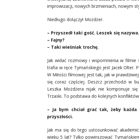
improwizacji, nowych brzmieniach, nowym styl
Niedługo dołączył Możdżer.
– Przyszedł taki gość. Leszek się nazywa
– Fajny?
– Taki wieśniak trochę.
Jak widać rozmowy i wspomnienia w filmie 
trafia w ręce Tymańskiego jest Jacek Olter. Per
W Miłości filmowej jest tak, jak w prawdziw
się coraz częściej. Deszcz przechodzi w b
Leszka Możdżera nijak nie komponuje si
Trzaski. To podstawa do kolejnych konfliktó
– Ja bym chciał grać tak, żeby każda
przyszłości.
Jak ma się do tego ustosunkować akademicki
wieku 5 lat? Tylko powinszować Tymańskiem