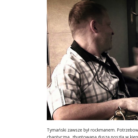
Tymański zawsze był rockmanem. Potrzebowa
chaotyczna, zbuntowana dusza poszła w kier