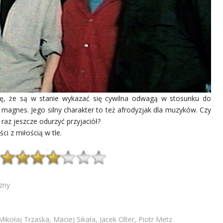
ię, że są w stanie wykazać się cywilna odwagą w stosunku do
 magnes. Jego silny charakter to też afrodyzjak dla muzyków. Czy
raz jeszcze odurzyć przyjaciół?
ci z miłością w tle.
zny
ołaj Trzaska, Maciej Sikała, Jacek Olter, Piotr Metz