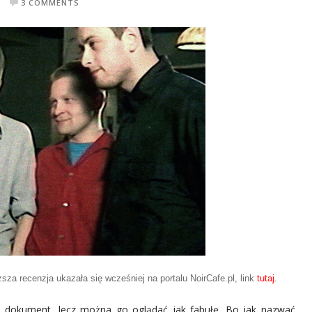
3 COMMENTS
sza recenzja ukazała się wcześniej na portalu NoirCafe.pl, link
tutaj.
 dokument, lecz można go oglądać jak fabułę. Bo jak nazwać