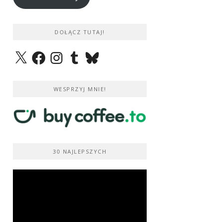
DOŁĄCZ TUTAJ!
X
Facebook
Instagram
Tumblr
Bluesky
WESPRZYJ MNIE!
30 NAJLEPSZYCH
Odtwarzacz
video