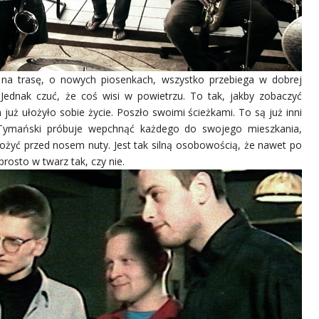
na trasę, o nowych piosenkach, wszystko przebiega w dobrej
 Jednak czuć, że coś wisi w powietrzu. To tak, jakby zobaczyć
już ułożyło sobie życie. Poszło swoimi ścieżkami. To są już inni
. Tymański próbuje wepchnąć każdego do swojego mieszkania,
ożyć przed nosem nuty. Jest tak silną osobowością, że nawet po
rosto w twarz tak, czy nie.