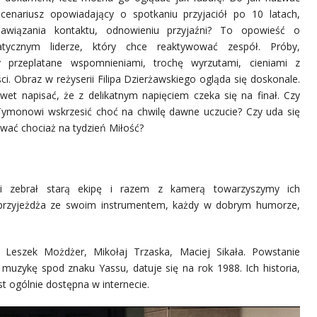
scenariusz opowiadający o spotkaniu przyjaciół po 10 latach,
nawiązania kontaktu, odnowieniu przyjaźni? To opowieść o
atycznym liderze, który chce reaktywować zespół. Próby,
 przeplatane wspomnieniami, trochę wyrzutami, cieniami z
ci. Obraz w reżyserii Filipa Dzierżawskiego ogląda się doskonale.
et napisać, że z delikatnym napięciem czeka się na finał. Czy
Tymonowi wskrzesić choć na chwilę dawne uczucie? Czy uda się
wać chociaż na tydzień Miłość?
i zebrał starą ekipę i razem z kamerą towarzyszymy ich
 przyjeżdża ze swoim instrumentem, każdy w dobrym humorze,
 Leszek Możdżer, Mikołaj Trzaska, Maciej Sikała. Powstanie
uzykę spod znaku Yassu, datuje się na rok 1988. Ich historia,
st ogólnie dostępna w internecie.