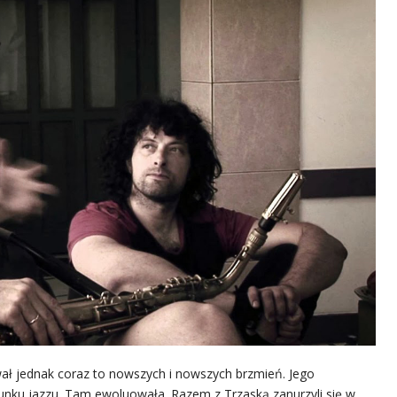
ł jednak coraz to nowszych i nowszych brzmień. Jego
unku jazzu. Tam ewoluowała. Razem z Trzaską zanurzyli się w