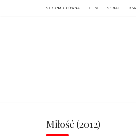
Skip
STRONA GŁÓWNA
FILM
SERIAL
KSI
to
content
PO NAPISAC
KOMIKS – KSIĄŻKA – KINO
Miłość (2012)