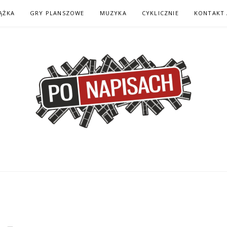
ĄŻKA
GRY PLANSZOWE
MUZYKA
CYKLICZNIE
KONTAKT 
H – KOMIKS – KSI