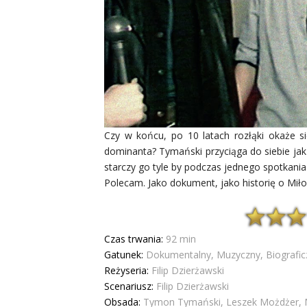
Czy w końcu, po 10 latach rozłąki okaże s
dominanta? Tymański przyciąga do siebie jak
starczy go tyle by podczas jednego spotkania 
Polecam. Jako dokument, jako historię o Miłoś
Czas trwania:
92 min
Gatunek:
Dokumentalny, Muzyczny, Biografic
Reżyseria:
Filip Dzierżawski
Scenariusz:
Filip Dzierżawski
Obsada:
Tymon Tymański, Leszek Możdżer, Mik