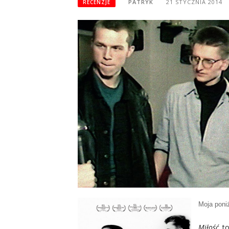
PATRYK
21 STYCZNIA 2014
RECENZJE
Moja poniż
Miłość
to