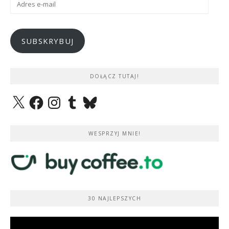
e-
mail
SUBSKRYBUJ
DOŁĄCZ TUTAJ!
X
Facebook
Instagram
Tumblr
Bluesky
WESPRZYJ MNIE!
30 NAJLEPSZYCH
Odtwarzacz