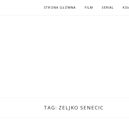
Skip
STRONA GŁÓWNA
FILM
SERIAL
KSI
to
content
PO NAPISAC
KOMIKS – KSIĄŻKA – KINO
TAG:
ZELJKO SENECIC