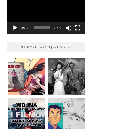
00:00
07:46
NAJPOPULARNIEJSZE WPISY