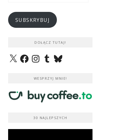
e-
mail
SUBSKRYBUJ
DOŁĄCZ TUTAJ!
X
Facebook
Instagram
Tumblr
Bluesky
WESPRZYJ MNIE!
30 NAJLEPSZYCH
Odtwarzacz
video