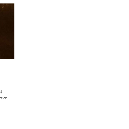
zą
szcze…