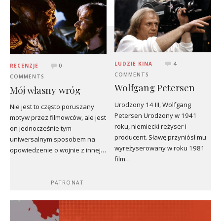
LUDZIE KINA
4
RECENZJE
0
COMMENTS
COMMENTS
Wolfgang Petersen
Mój własny wróg
Urodzony 14 III, Wolfgang
Nie jest to często poruszany
Petersen Urodzony w 1941
motyw przez filmowców, ale jest
roku, niemiecki reżyser i
on jednocześnie tym
producent. Sławę przyniósł mu
uniwersalnym sposobem na
wyreżyserowany w roku 1981
opowiedzenie o wojnie z innej…
film…
PATRONAT