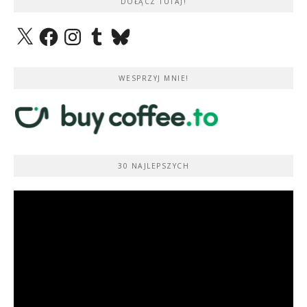
DOŁĄCZ TUTAJ!
X
Facebook
Instagram
Tumblr
Bluesky
WESPRZYJ MNIE!
30 NAJLEPSZYCH
Odtwarzacz
video