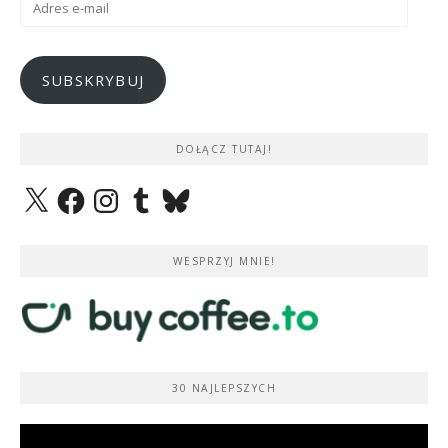
e-
mail
SUBSKRYBUJ
DOŁĄCZ TUTAJ!
X
Facebook
Instagram
Tumblr
Bluesky
WESPRZYJ MNIE!
30 NAJLEPSZYCH
Odtwarzacz