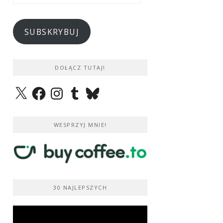
e-
mail
SUBSKRYBUJ
DOŁĄCZ TUTAJ!
X
Facebook
Instagram
Tumblr
Bluesky
WESPRZYJ MNIE!
30 NAJLEPSZYCH
Odtwarzacz
video