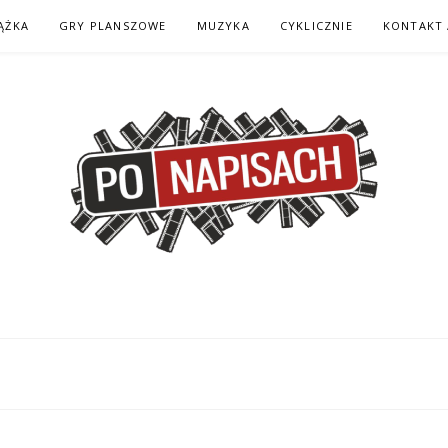
ĄŻKA
GRY PLANSZOWE
MUZYKA
CYKLICZNIE
KONTAKT 
H – KOMIKS – KSI