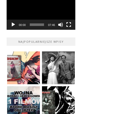
00:00
07:46
NAJPOPULARNIEJSZE WPISY