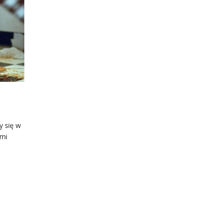
y się w
ami