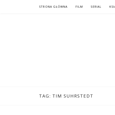
Skip
STRONA GŁÓWNA
FILM
SERIAL
KSI
to
content
PO NAPISAC
KOMIKS – KSIĄŻKA – KINO
TAG:
TIM SUHRSTEDT