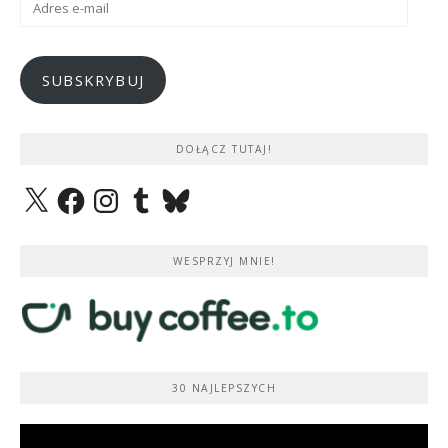
e-
mail
SUBSKRYBUJ
DOŁĄCZ TUTAJ!
X
Facebook
Instagram
Tumblr
Bluesky
WESPRZYJ MNIE!
30 NAJLEPSZYCH
Odtwarzacz