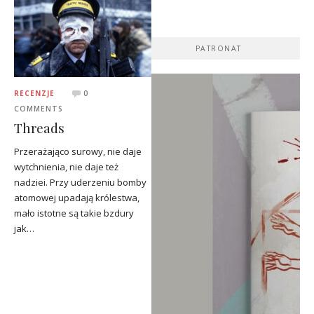
PATRONAT
RECENZJE
0
COMMENTS
Threads
Przerażająco surowy, nie daje
wytchnienia, nie daje też
nadziei. Przy uderzeniu bomby
atomowej upadają królestwa,
mało istotne są takie bzdury
jak…