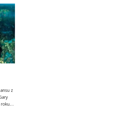
eansu z
Gary
 roku.…