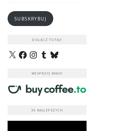
e-
mail
SUBSKRYBUJ
DOŁĄCZ TUTAJ!
X
Facebook
Instagram
Tumblr
Bluesky
WESPRZYJ MNIE!
30 NAJLEPSZYCH
Odtwarzacz
video