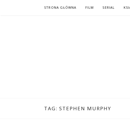
Skip
STRONA GŁÓWNA
FILM
SERIAL
KSI
to
content
PO NAPISAC
KOMIKS – KSIĄŻKA – KINO
TAG:
STEPHEN MURPHY