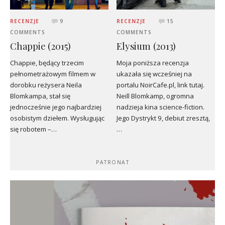
RECENZJE
9
RECENZJE
15
COMMENTS
COMMENTS
Chappie (2015)
Elysium (2013)
Chappie, będący trzecim
Moja poniższa recenzja
pełnometrażowym filmem w
ukazała się wcześniej na
dorobku reżysera Neila
portalu NoirCafe.pl, link tutaj.
Blomkampa, stał się
Neill Blomkamp, ogromna
jednocześnie jego najbardziej
nadzieja kina science-fiction.
osobistym dziełem. Wysługując
Jego Dystrykt 9, debiut zresztą,
się robotem –…
…
PATRONAT