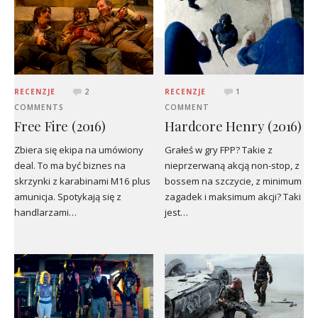
RECENZJE
2
RECENZJE
1
COMMENTS
COMMENT
Free Fire (2016)
Hardcore Henry (2016)
Zbiera się ekipa na umówiony
Grałeś w gry FPP? Takie z
deal. To ma być biznes na
nieprzerwaną akcją non-stop, z
skrzynki z karabinami M16 plus
bossem na szczycie, z minimum
amunicja. Spotykają się z
zagadek i maksimum akcji? Taki
handlarzami…
jest…