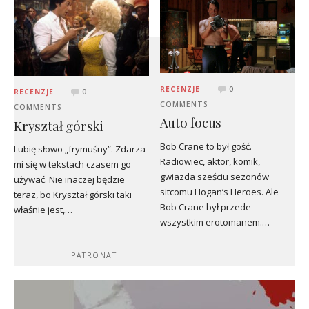
RECENZJE
0
RECENZJE
0
COMMENTS
COMMENTS
Auto focus
Kryształ górski
Bob Crane to był gość.
Lubię słowo „frymuśny”. Zdarza
Radiowiec, aktor, komik,
mi się w tekstach czasem go
gwiazda sześciu sezonów
używać. Nie inaczej będzie
sitcomu Hogan’s Heroes. Ale
teraz, bo Kryształ górski taki
Bob Crane był przede
właśnie jest,…
wszystkim erotomanem.…
PATRONAT