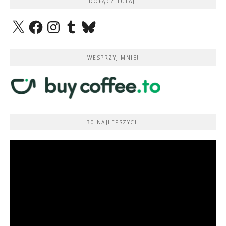
DOŁĄCZ TUTAJ!
X
Facebook
Instagram
Tumblr
Bluesky
WESPRZYJ MNIE!
30 NAJLEPSZYCH
Odtwarzacz
video