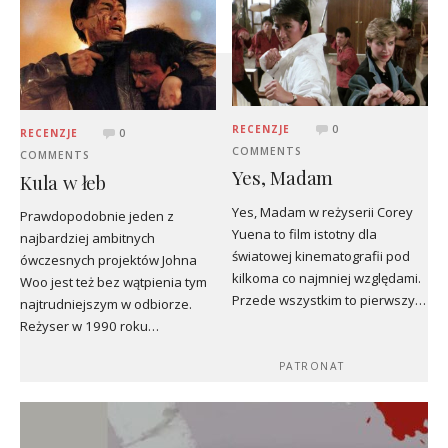
RECENZJE
0
RECENZJE
0
COMMENTS
COMMENTS
Yes, Madam
Kula w łeb
Yes, Madam w reżyserii Corey
Prawdopodobnie jeden z
Yuena to film istotny dla
najbardziej ambitnych
światowej kinematografii pod
ówczesnych projektów Johna
kilkoma co najmniej względami.
Woo jest też bez wątpienia tym
Przede wszystkim to pierwszy…
najtrudniejszym w odbiorze.
Reżyser w 1990 roku…
PATRONAT