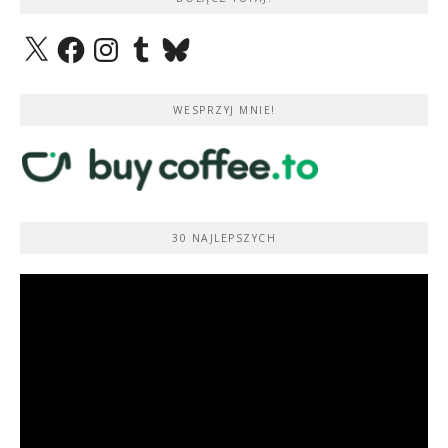
X
Facebook
Instagram
Tumblr
Bluesky
WESPRZYJ MNIE!
30 NAJLEPSZYCH
Odtwarzacz
video