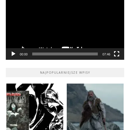
video
00:00
07:46
NAJPOPULARNIEJSZE WPISY