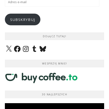
e-
mail
SUBSKRYBUJ
DOŁĄCZ TUTAJ!
X
Facebook
Instagram
Tumblr
Bluesky
WESPRZYJ MNIE!
30 NAJLEPSZYCH
Odtwarzacz