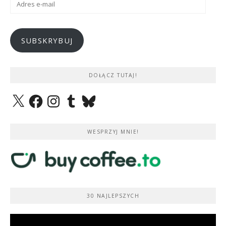
e-
mail
SUBSKRYBUJ
DOŁĄCZ TUTAJ!
X
Facebook
Instagram
Tumblr
Bluesky
WESPRZYJ MNIE!
30 NAJLEPSZYCH
Odtwarzacz