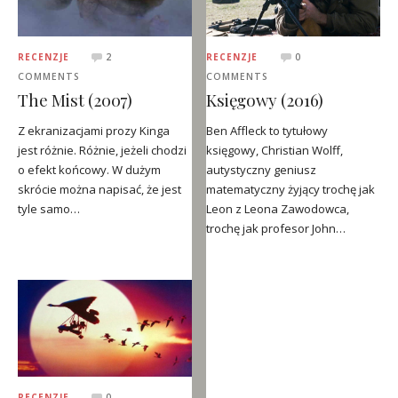
RECENZJE
2
RECENZJE
0
COMMENTS
COMMENTS
The Mist (2007)
Księgowy (2016)
Z ekranizacjami prozy Kinga
Ben Affleck to tytułowy
jest różnie. Różnie, jeżeli chodzi
księgowy, Christian Wolff,
o efekt końcowy. W dużym
autystyczny geniusz
skrócie można napisać, że jest
matematyczny żyjący trochę jak
tyle samo…
Leon z Leona Zawodowca,
trochę jak profesor John…
RECENZJE
0