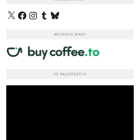
X
Facebook
Instagram
Tumblr
Bluesky
WESPRZYJ MNIE!
30 NAJLEPSZYCH
Odtwarzacz
video