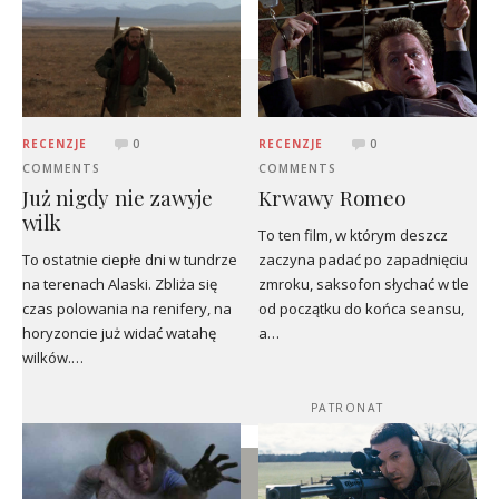
RECENZJE
0
RECENZJE
0
COMMENTS
COMMENTS
Już nigdy nie zawyje
Krwawy Romeo
wilk
To ten film, w którym deszcz
To ostatnie ciepłe dni w tundrze
zaczyna padać po zapadnięciu
na terenach Alaski. Zbliża się
zmroku, saksofon słychać w tle
czas polowania na renifery, na
od początku do końca seansu,
horyzoncie już widać watahę
a…
wilków.…
PATRONAT