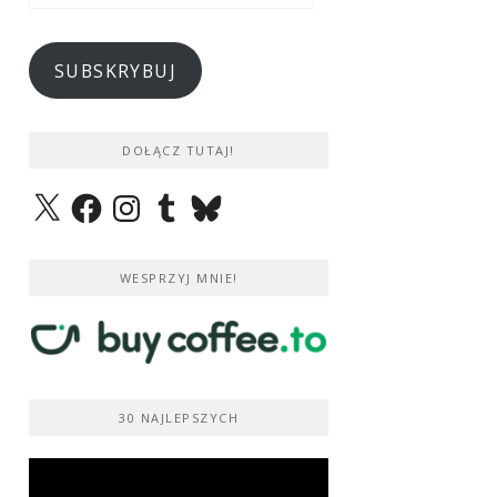
e-
mail
SUBSKRYBUJ
DOŁĄCZ TUTAJ!
X
Facebook
Instagram
Tumblr
Bluesky
WESPRZYJ MNIE!
30 NAJLEPSZYCH
Odtwarzacz
video