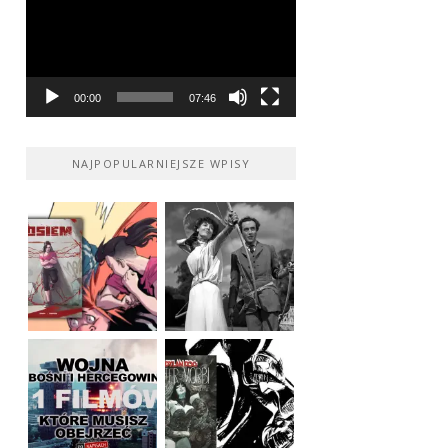
00:00
07:46
NAJPOPULARNIEJSZE WPISY