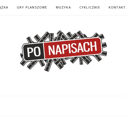
ĄŻKA
GRY PLANSZOWE
MUZYKA
CYKLICZNIE
KONTAKT 
H – KOMIKS – KSI