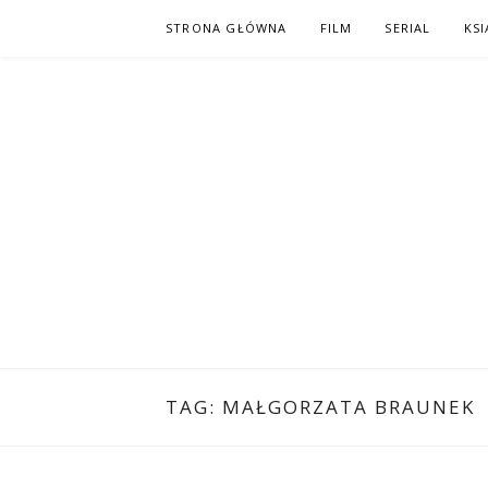
Skip
STRONA GŁÓWNA
FILM
SERIAL
KSI
to
content
PO NAPISAC
KOMIKS – KSIĄŻKA – KINO
TAG:
MAŁGORZATA BRAUNEK