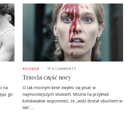
0 COMMENTS
RECENZJE
Trzecia część nocy
o na
O tak mocnym kinie zwykło się pisać w
ając go
najmocniejszych słowach. Można na przykład
kolokwialnie wspomnieć, że „widz dostał obuchem w
łeb”.…