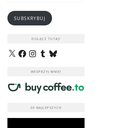
e-
mail
SUBSKRYBUJ
DOŁĄCZ TUTAJ!
X
Facebook
Instagram
Tumblr
Bluesky
WESPRZYJ MNIE!
30 NAJLEPSZYCH
Odtwarzacz
video