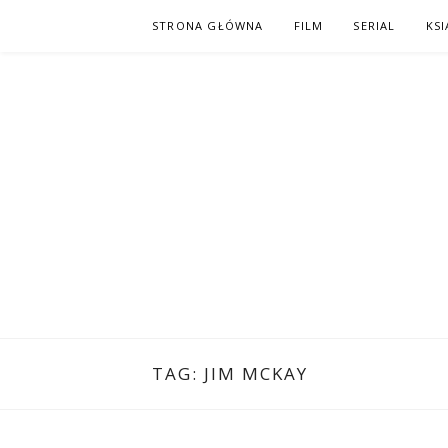
Skip
STRONA GŁÓWNA
FILM
SERIAL
KSI
to
content
PO NAPISAC
KOMIKS – KSIĄŻKA – KINO
TAG:
JIM MCKAY