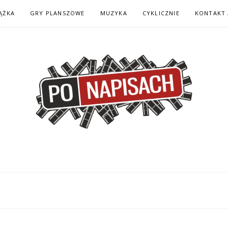
ĄŻKA
GRY PLANSZOWE
MUZYKA
CYKLICZNIE
KONTAKT 
H – KOMIKS – KSI