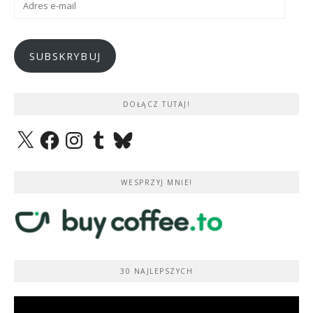
e-
mail
SUBSKRYBUJ
DOŁĄCZ TUTAJ!
X
Facebook
Instagram
Tumblr
Bluesky
WESPRZYJ MNIE!
30 NAJLEPSZYCH
Odtwarzacz