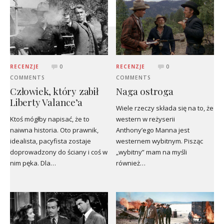
RECENZJE
0
RECENZJE
0
COMMENTS
COMMENTS
Człowiek, który zabił
Naga ostroga
Liberty Valance’a
Wiele rzeczy składa się na to, że
Ktoś mógłby napisać, że to
western w reżyserii
naiwna historia. Oto prawnik,
Anthony’ego Manna jest
idealista, pacyfista zostaje
westernem wybitnym. Pisząc
doprowadzony do ściany i coś w
„wybitny” mam na myśli
nim pęka. Dla…
również…