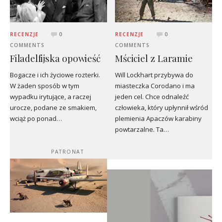
RECENZJE
0
RECENZJE
0
COMMENTS
COMMENTS
Filadelfijska opowieść
Mściciel z Laramie
Bogacze i ich życiowe rozterki.
Will Lockhart przybywa do
W żaden sposób w tym
miasteczka Corodano i ma
wypadku irytujące, a raczej
jeden cel. Chce odnaleźć
urocze, podane ze smakiem,
człowieka, który upłynnił wśród
wciąż po ponad…
plemienia Apaczów karabiny
powtarzalne. Ta…
PATRONAT