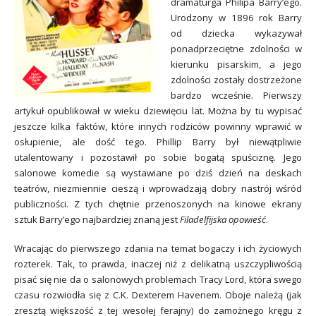
dramaturga Philipa Barry’ego.
Urodzony w 1896 rok Barry
od dziecka wykazywał
ponadprzeciętne zdolności w
kierunku pisarskim, a jego
zdolności zostały dostrzeżone
bardzo wcześnie. Pierwszy
artykuł opublikował w wieku dziewięciu lat. Można by tu wypisać
jeszcze kilka faktów, które innych rodziców powinny wprawić w
osłupienie, ale dość tego. Phillip Barry był niewątpliwie
utalentowany i pozostawił po sobie bogatą spuściznę. Jego
salonowe komedie są wystawiane po dziś dzień na deskach
teatrów, niezmiennie cieszą i wprowadzają dobry nastrój wśród
publiczności. Z tych chętnie przenoszonych na kinowe ekrany
sztuk Barry’ego najbardziej znaną jest
Filadelfijska opowieść
.
Wracając do pierwszego zdania na temat bogaczy i ich życiowych
rozterek. Tak, to prawda, inaczej niż z delikatną uszczypliwością
pisać się nie da o salonowych problemach Tracy Lord, która swego
czasu rozwiodła się z C.K. Dexterem Havenem. Oboje należą (jak
zresztą większość z tej wesołej ferajny) do zamożnego kręgu z