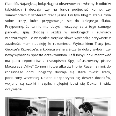
Filadelfii. Największą bolączką jest obserwowanie własnych odbić w
tabloidach i decyzja czy na lunch podjechać konno, czy
samochodem z szoferem rzecz jasna. I w tym błogim stanie trwa
sobie Tracy, która przygotowuje się do kolejnego ślubu.
Przypomnę, że tu nie ma obcych, wszyscy są z tego samego
parkietu, śpią, chodzą i jeżdżą w smokingach i sukniach
wieczorowych. Te wszystkie cierpkie słowa wychodzą oczywiście z
zazdrości, mam nadzieję że rozumiecie. Wybrankiem Tracy jest
George’a Kittredge’a, a kobieta waha się czy to dobry wybór i czy
nowy wybranek sprosta oczekiwaniom. Zaślubiny udokumentować
ma para reporterów z czasopisma Spy, sfrustrowany pisarz
Macaulaya „Mike” Connor i fotografka Liz Imbrie. Razem z nimi, do
rodzinnego domu bogaczy dostaje się stara miłość Tracy,
porzucony wcześniej Dexter. Rozpoczyna się deszcz docinków,
wbijane są szpilki i szpile, najlepiej bawi się Dexter i widz
oczywiście.