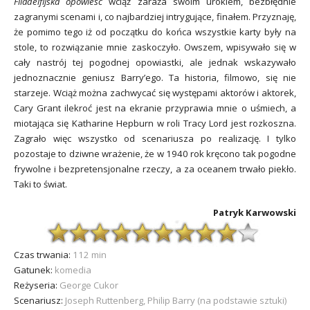
Filadelfijska opowieść
wciąż zaraża swoim urokiem, bezbłędnie
zagranymi scenami i, co najbardziej intrygujące, finałem. Przyznaję,
że pomimo tego iż od początku do końca wszystkie karty były na
stole, to rozwiązanie mnie zaskoczyło. Owszem, wpisywało się w
cały nastrój tej pogodnej opowiastki, ale jednak wskazywało
jednoznacznie geniusz Barry’ego. Ta historia, filmowo, się nie
starzeje. Wciąż można zachwycać się występami aktorów i aktorek,
Cary Grant ilekroć jest na ekranie przyprawia mnie o uśmiech, a
miotająca się Katharine Hepburn w roli Tracy Lord jest rozkoszna.
Zagrało więc wszystko od scenariusza po realizację. I tylko
pozostaje to dziwne wrażenie, że w 1940 rok kręcono tak pogodne
frywolne i bezpretensjonalne rzeczy, a za oceanem trwało piekło.
Taki to świat.
Patryk Karwowski
Czas trwania:
112 min
Gatunek:
komedia
Reżyseria:
George Cukor
Scenariusz:
Joseph Ruttenberg, Philip Barry (na podstawie sztuki)