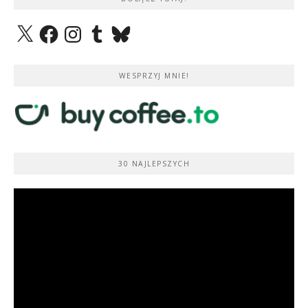
X
Facebook
Instagram
Tumblr
Bluesky
WESPRZYJ MNIE!
30 NAJLEPSZYCH
Odtwarzacz
video