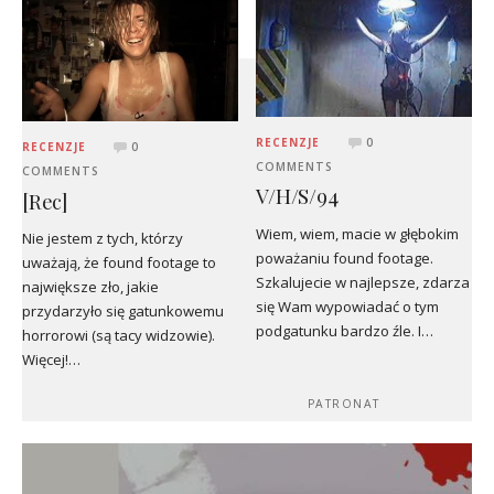
RECENZJE
0
RECENZJE
0
COMMENTS
COMMENTS
V/H/S/94
[Rec]
Wiem, wiem, macie w głębokim
Nie jestem z tych, którzy
poważaniu found footage.
uważają, że found footage to
Szkalujecie w najlepsze, zdarza
największe zło, jakie
się Wam wypowiadać o tym
przydarzyło się gatunkowemu
podgatunku bardzo źle. I…
horrorowi (są tacy widzowie).
Więcej!…
PATRONAT