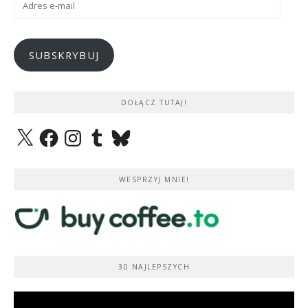
e-
mail
SUBSKRYBUJ
DOŁĄCZ TUTAJ!
X
Facebook
Instagram
Tumblr
Bluesky
WESPRZYJ MNIE!
30 NAJLEPSZYCH
Odtwarzacz