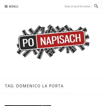
Skip
MENU
to
content
PO NAPISACH – KOMIKS –
KOMIKS – KSIĄŻKA – KINO
KSIĄŻKA – KINO
TAG:
DOMENICO LA PORTA