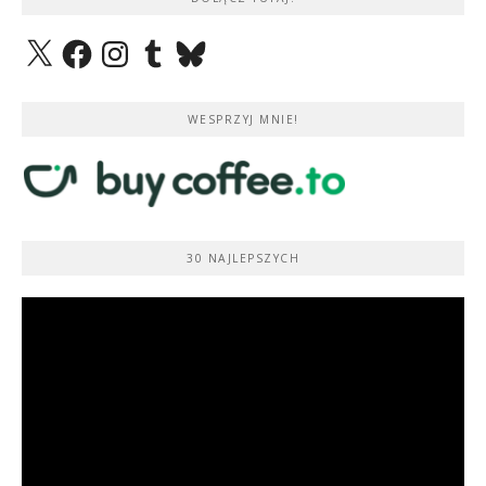
X
Facebook
Instagram
Tumblr
Bluesky
WESPRZYJ MNIE!
30 NAJLEPSZYCH
Odtwarzacz
video