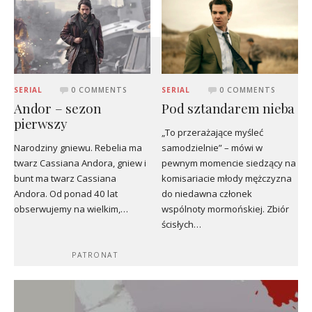
SERIAL
0 COMMENTS
SERIAL
0 COMMENTS
Andor – sezon
Pod sztandarem nieba
pierwszy
„To przerażające myśleć
Narodziny gniewu. Rebelia ma
samodzielnie” – mówi w
twarz Cassiana Andora, gniew i
pewnym momencie siedzący na
bunt ma twarz Cassiana
komisariacie młody mężczyzna
Andora. Od ponad 40 lat
do niedawna członek
obserwujemy na wielkim,…
wspólnoty mormońskiej. Zbiór
ścisłych…
PATRONAT