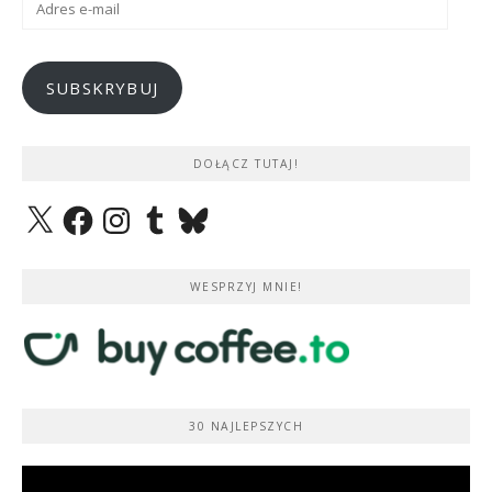
e-
mail
SUBSKRYBUJ
DOŁĄCZ TUTAJ!
X
Facebook
Instagram
Tumblr
Bluesky
WESPRZYJ MNIE!
30 NAJLEPSZYCH
Odtwarzacz