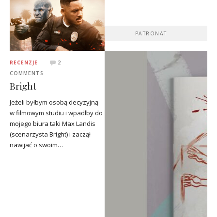
PATRONAT
RECENZJE
2
COMMENTS
Bright
Jeżeli byłbym osobą decyzyjną
w filmowym studiu i wpadłby do
mojego biura taki Max Landis
(scenarzysta Bright) i zaczął
nawijać o swoim…