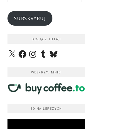
e-
mail
SUBSKRYBUJ
DOŁĄCZ TUTAJ!
X
Facebook
Instagram
Tumblr
Bluesky
WESPRZYJ MNIE!
30 NAJLEPSZYCH
Odtwarzacz
video