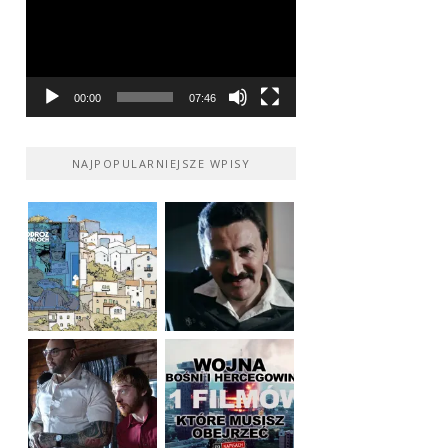
00:00
07:46
NAJPOPULARNIEJSZE WPISY