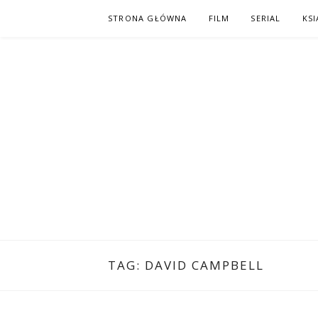
Skip
STRONA GŁÓWNA
FILM
SERIAL
KSI
to
content
PO NAPISAC
KOMIKS – KSIĄŻKA – KINO
TAG:
DAVID CAMPBELL