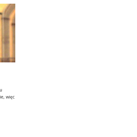
u
e, więc